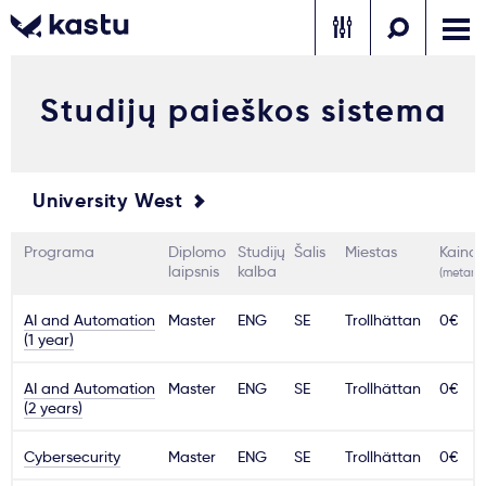
Studijų paieškos sistema
Skambink
Nemokamos
Kontaktai
konsultacijos
Prisijungti
University West
1
Pranešimai
Programa
Diplomo
Studijų
Šalis
Miestas
Kaina
laipsnis
kalba
(metams
Stojimo anketa
AI and Automation
Master
ENG
SE
Trollhättan
0€
(1 year)
Kur studijuoti?
AI and Automation
Master
ENG
SE
Trollhättan
0€
(2 years)
Kaip įstoti?
Cybersecurity
Master
ENG
SE
Trollhättan
0€