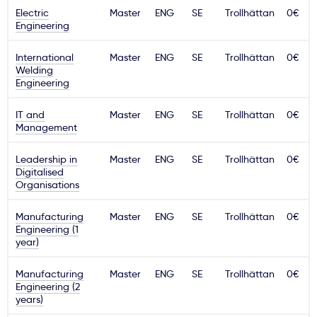
Electric
Master
ENG
SE
Trollhättan
0€
Svarbu
Engineering
International
Master
ENG
SE
Trollhättan
0€
Paslaugos
Welding
Engineering
Kodėl Kastu?
IT and
Master
ENG
SE
Trollhättan
0€
Management
Naujienos
Leadership in
Master
ENG
SE
Trollhättan
0€
Digitalised
Organisations
Manufacturing
Master
ENG
SE
Trollhättan
0€
Engineering (1
year)
Manufacturing
Master
ENG
SE
Trollhättan
0€
Engineering (2
years)