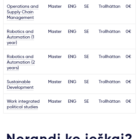
Operations and
Master
ENG
SE
Trollhättan
0€
Supply Chain
Management
Robotics and
Master
ENG
SE
Trollhättan
0€
Automation (1
year)
Robotics and
Master
ENG
SE
Trollhättan
0€
Automation (2
years)
Sustainable
Master
ENG
SE
Trollhättan
0€
Development
Work integrated
Master
ENG
SE
Trollhättan
0€
political studies
Nerandi ko ieškai?