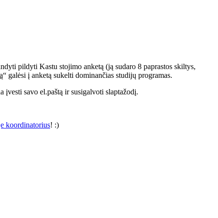
andyti pildyti Kastu stojimo anketą (ją sudaro 8 paprastos skiltys,
ą
“ galėsi į anketą sukelti dominančias studijų programas.
 įvesti savo el.paštą ir susigalvoti slaptažodį.
je koordinatorius
! :)