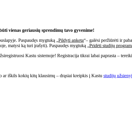
i būti vienas geriausių sprendimų tavo gyvenime!
puslapyje. Paspaudęs mygtuką „
Pildyti anketą
“– galėsi peržiūrėti ir pab
oje, matysi ką turi įrašyti). Paspaudęs mygtuką „
Pridėti studijų program
siregistruosi Kastu sistemoje! Registracija tikrai labai paprasta – tereikia
 ar iškils kokių kitų klausimų – drąsiai kreipkis į Kastu
studijų užsieny