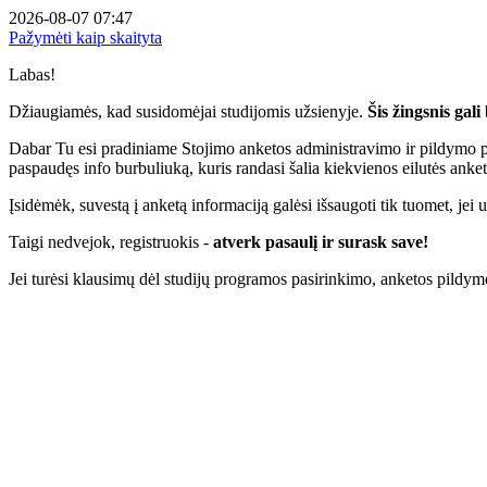
2026-08-07 07:47
Pažymėti kaip skaityta
Labas!
Džiaugiamės, kad susidomėjai studijomis užsienyje.
Šis žingsnis gal
Dabar Tu esi pradiniame Stojimo anketos administravimo ir pildymo 
paspaudęs info burbuliuką, kuris randasi šalia kiekvienos eilutės anket
Įsidėmėk, suvestą į anketą informaciją galėsi išsaugoti tik tuomet, jei už
Taigi nedvejok, registruokis -
atverk pasaulį ir surask save!
Jei turėsi klausimų dėl studijų programos pasirinkimo, anketos pildymo