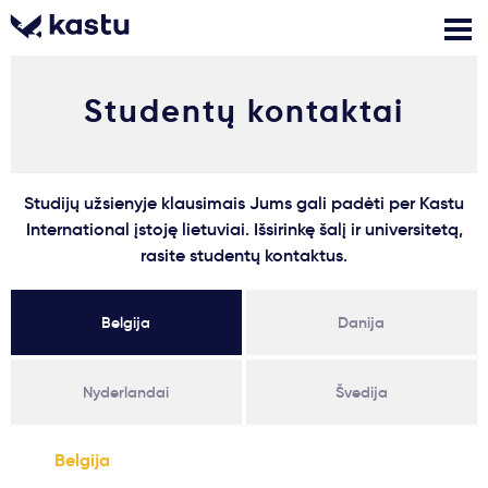
Studentų kontaktai
Skambink
Nemokamos
Kontaktai
konsultacijos
Prisijungti
Studijų užsienyje klausimais Jums gali padėti per Kastu
International įstoję lietuviai. Išsirinkę šalį ir universitetą,
1
Pranešimai
rasite studentų kontaktus.
Stojimo anketa
Belgija
Danija
Kur studijuoti?
Nyderlandai
Švedija
Kaip įstoti?
Belgija