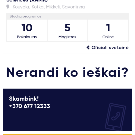
Kouvola, Kotka, Mikkeli, Savonlinna
Studijų programos
10
5
1
Bakalauras
Magistras
Online
Oficiali svetainė
Nerandi ko ieškai?
Skambink!
+370 677 12333