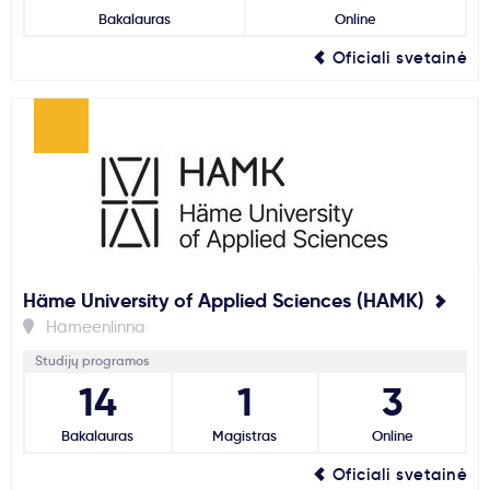
Bakalauras
Online
Svarbu
Oficiali svetainė
Paslaugos
Kodėl Kastu?
Naujienos
Häme University of Applied Sciences (HAMK)
Hämeenlinna
Studijų programos
14
1
3
Bakalauras
Magistras
Online
Oficiali svetainė