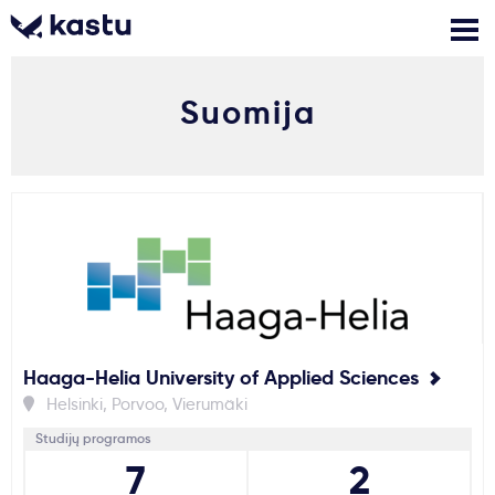
Suomija
Skambink
Nemokamos
Kontaktai
konsultacijos
Prisijungti
1
Pranešimai
Stojimo anketa
Haaga-Helia University of Applied Sciences
Kur studijuoti?
Helsinki, Porvoo, Vierumäki
Studijų programos
Kaip įstoti?
7
2