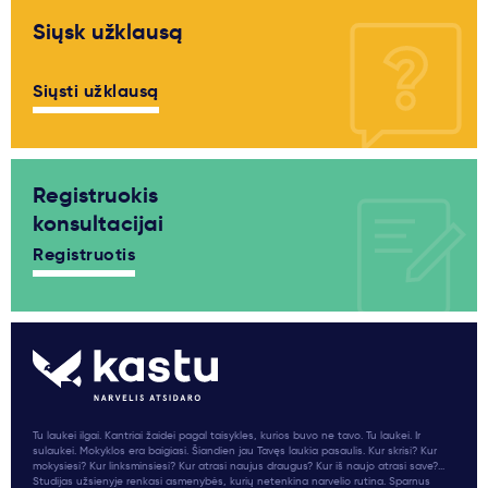
Siųsk užklausą
Siųsti užklausą
Registruokis
konsultacijai
Registruotis
Tu laukei ilgai. Kantriai žaidei pagal taisykles, kurios buvo ne tavo. Tu laukei. Ir
sulaukei. Mokyklos era baigiasi. Šiandien jau Tavęs laukia pasaulis. Kur skrisi? Kur
mokysiesi? Kur linksminsiesi? Kur atrasi naujus draugus? Kur iš naujo atrasi save?...
Studijas užsienyje renkasi asmenybės, kurių netenkina narvelio rutina. Sparnus