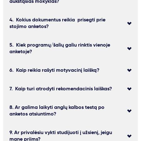
aukštąsias mokyklas?
4. Kokius dokumentus reikia prisegti prie
stojimo anketos?
5. Kiek programų/šalių galiu rinktis vienoje
anketoje?
6. Kaip reikia rašyti motyvacinį laišką?
7. Kaip turi atrodyti rekomendacinis laiškas?
8. Ar galima laikyti anglų kalbos testą po
anketos atsiuntimo?
9. Ar privalėsiu vykti studijuoti į užsienį, jeigu
mane priims?