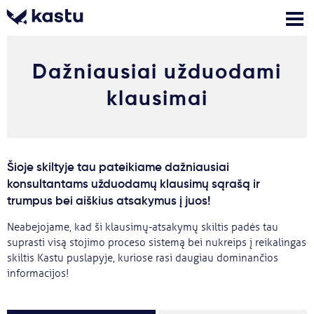
Dažniausiai užduodami
Skambink
Nemokamos
Kontaktai
konsultacijos
klausimai
Prisijungti
1
Pranešimai
Šioje skiltyje tau pateikiame dažniausiai
konsultantams užduodamų klausimų sąrašą ir
Stojimo anketa
trumpus bei aiškius atsakymus į juos!
Neabejojame, kad ši klausimų-atsakymų skiltis padės tau
suprasti visą stojimo proceso sistemą bei nukreips į reikalingas
Kur studijuoti?
skiltis Kastu puslapyje, kuriose rasi daugiau dominančios
informacijos!
Kaip įstoti?