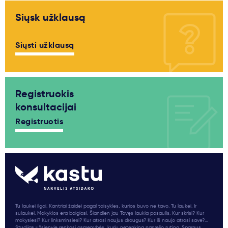
Siųsk užklausą
Siųsti užklausą
Registruokis
konsultacijai
Registruotis
Tu laukei ilgai. Kantriai žaidei pagal taisykles, kurios buvo ne tavo. Tu laukei. Ir
sulaukei. Mokyklos era baigiasi. Šiandien jau Tavęs laukia pasaulis. Kur skrisi? Kur
mokysiesi? Kur linksminsiesi? Kur atrasi naujus draugus? Kur iš naujo atrasi save?...
Studijas užsienyje renkasi asmenybės, kurių netenkina narvelio rutina. Sparnus