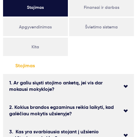
Stojimas
Finansai ir darbas
Svarbu
Paslaugos
Apgyvendinimas
Švietimo sistema
Kodėl Kastu?
Kita
Naujienos
Stojimas
1. Ar galiu siųsti stojimo anketą, jei vis dar
mokausi mokykloje?
2. Kokius brandos egzaminus reikia laikyti, kad
galėčiau mokytis užsienyje?
3. Kas yra svarbiausia stojant į užsienio