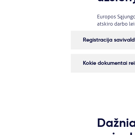
Europos Sąjungos 
atskiro darbo lei
Registracija savival
Kokie dokumentai reik
Dažnia