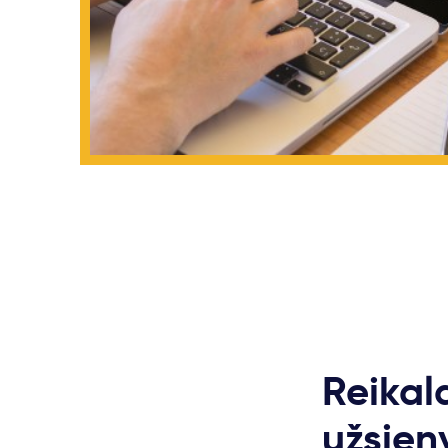
Reikala
užsien