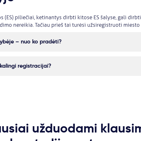
(ES) piliečiai, ketinantys dirbti kitose ES šalyse, gali dirb
dimo nereikia. Tačiau prieš tai turėsi užsiregistruoti miesto
dybėje – nuo ko pradėti?
alingi registracijai?
usiai užduodami klausi