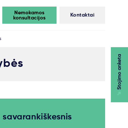
Nemokamos
Kontaktai
konsultacijos
s
Stojimo anketa
ybės
k savarankiškesnis