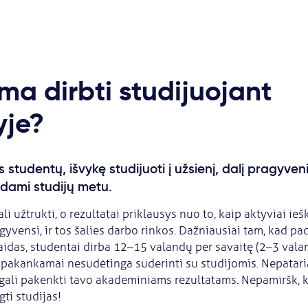
ma dirbti studijuojant
yje?
 studentų, išvykę studijuoti į užsienį, dalį pragyven
dami studijų metu.
i užtrukti, o rezultatai priklausys nuo to, kaip aktyviai ieš
gyvensi, ir tos šalies darbo rinkos. Dažniausiai tam, kad p
idas, studentai dirba 12–15 valandų per savaitę (2–3 valan
 pakankamai nesudėtinga suderinti su studijomis. Nepatari
 gali pakenkti tavo akademiniams rezultatams. Nepamiršk, k
ti studijas!