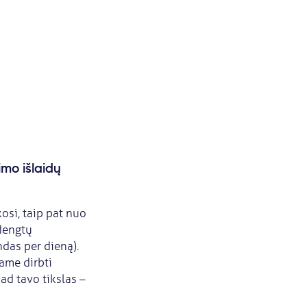
imo išlaidų
kosi, taip pat nuo
adengtų
das per dieną).
ame dirbti
ad tavo tikslas –