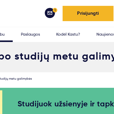
1
Prisijungti
rbu
Paslaugos
Kodėl Kastu?
Naujieno
bo studijų metu galim
tudijų metu galimybės
Studijuok užsienyje ir tap