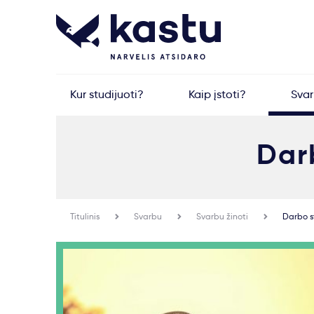
Kur studijuoti?
Kaip įstoti?
Sva
Dar
Titulinis
Svarbu
Svarbu žinoti
Darbo s