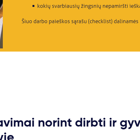
kokių svarbiausių žingsnių nepamiršti iešk
Šiuo darbo paieškos sąrašu (checklist) dalinamės s
vimai norint dirbti ir gy
yje