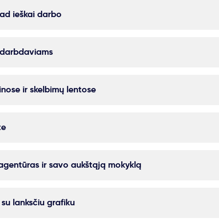
ad ieškai darbo
i darbdaviams
inose ir skelbimų lentose
te
 agentūras ir savo aukštąją mokyklą
u lanksčiu grafiku