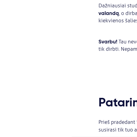
Dažniausiai stud
valandą
, o dir
kiekvienos šalie
Svarbu!
Tau neve
tik dirbti. Nepa
Patari
Prieš pradedant 
susirasi tik tuo 