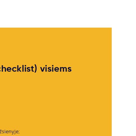
hecklist) visiems
žsienyje;