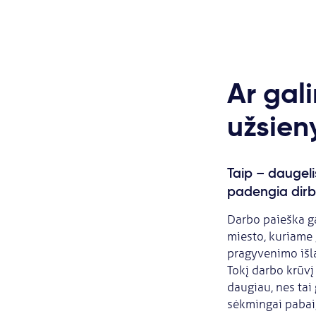
Ar gali
užsien
Taip – daugelis
padengia dirb
Darbo paieška gal
miesto, kuriame 
pragyvenimo išla
Tokį darbo krūvį
daugiau, nes tai
sėkmingai pabaig