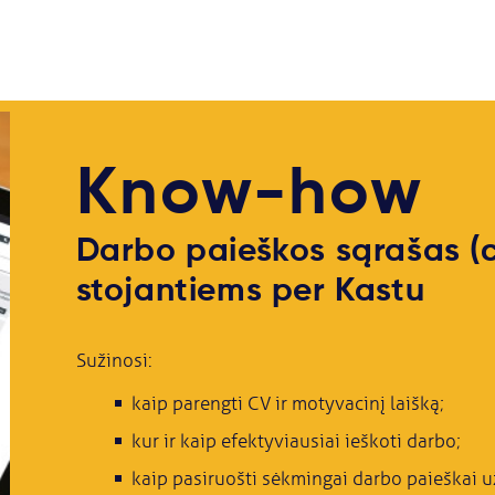
Know-how
Darbo paieškos sąrašas (c
stojantiems per Kastu
Sužinosi:
kaip parengti CV ir motyvacinį laišką;
kur ir kaip efektyviausiai ieškoti darbo;
kaip pasiruošti sėkmingai darbo paieškai u