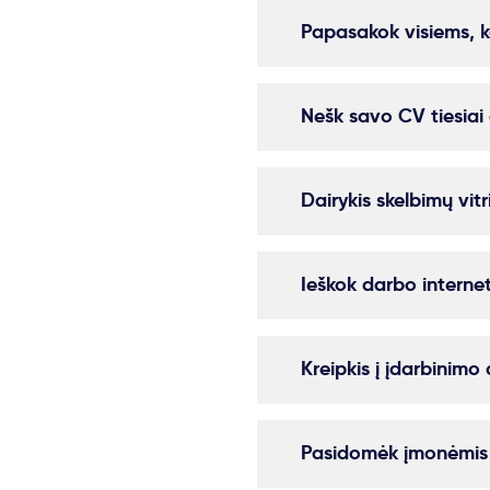
Papasakok visiems, k
Nešk savo CV tiesia
Dairykis skelbimų vitr
Ieškok darbo interne
Kreipkis į įdarbinimo
Pasidomėk įmonėmis s