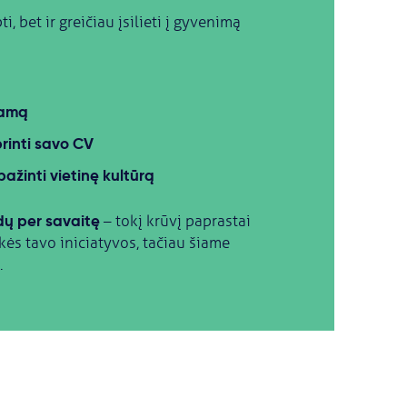
, bet ir greičiau įsilieti į gyvenimą
ramą
printi savo CV
pažinti vietinę kultūrą
dų per savaitę
– tokį krūvį paprastai
kės tavo iniciatyvos, tačiau šiame
.