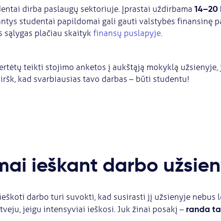
14–20 
entai dirba paslaugų sektoriuje. Įprastai uždirbama
bantys studentai papildomai gali gauti valstybės finansinę 
s sąlygas plačiau skaityk
finansų puslapyje
.
rtėtų teikti stojimo anketos į aukštąją mokyklą užsienyje, 
miršk, kad svarbiausias tavo darbas – būti studentu!
mai ieškant darbo užsien
ieškoti darbo turi suvokti, kad susirasti jį užsienyje nebus
randa tas
atveju, jeigu intensyviai ieškosi. Juk žinai posakį –