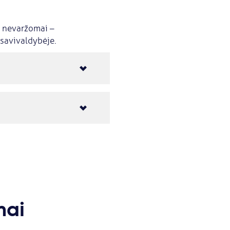
ti nevaržomai –
 savivaldybėje.
mai