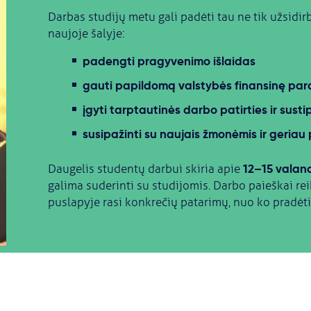
Darbas studijų metu gali padėti tau ne tik užsidirbti
naujoje šalyje:
padengti pragyvenimo išlaidas
gauti papildomą valstybės finansinę pa
įgyti tarptautinės darbo patirties ir susti
susipažinti su naujais žmonėmis ir geriau 
12–15 valan
Daugelis studentų darbui skiria apie
galima suderinti su studijomis. Darbo paieškai rei
puslapyje rasi konkrečių patarimų, nuo ko pradėti