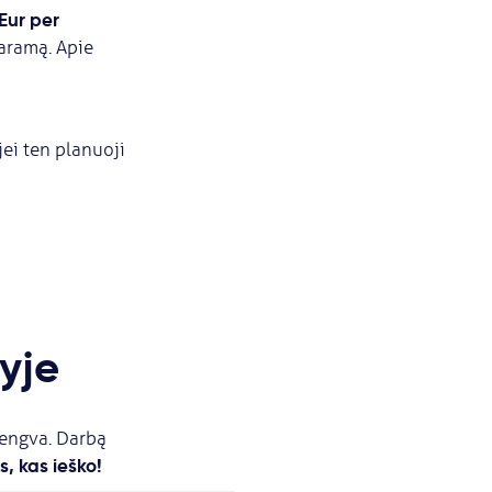
Eur per
paramą. Apie
jei ten planuoji
yje
 lengva. Darbą
, kas ieško!