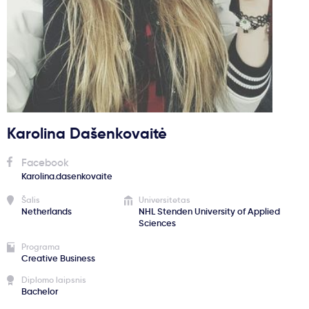
Svarbu
Paslaugos
Kodėl Kastu?
Karolina Dašenkovaitė
Naujienos
Facebook
Karolina.dasenkovaite
Šalis
Universitetas
Netherlands
NHL Stenden University of Applied
Sciences
Programa
Creative Business
Diplomo laipsnis
Bachelor