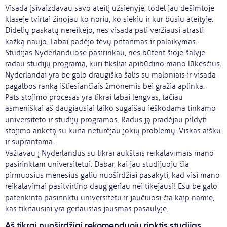
Visada įsivaizdavau savo ateitį užsienyje, todėl jau dešimtoje
klasėje tvirtai žinojau ko noriu, ko siekiu ir kur būsiu ateityje.
Didelių paskatų nereikėjo, nes visada pati veržiausi atrasti
kažką naujo. Labai padėjo tėvų pritarimas ir palaikymas.
Studijas Nyderlanduose pasirinkau, nes būtent šioje šalyje
radau studijų programą, kuri tiksliai apibūdino mano lūkesčius.
Nyderlandai yra be galo draugiška šalis su maloniais ir visada
pagalbos ranką ištiesiančiais žmonėmis bei gražia aplinka.
Pats stojimo procesas yra tikrai labai lengvas, tačiau
asmeniškai aš daugiausiai laiko sugaišau ieškodama tinkamo
universiteto ir studijų programos. Radus ją pradėjau pildyti
stojimo anketą su kuria neturėjau jokių problemų. Viskas aišku
ir suprantama.
Važiavau į Nyderlandus su tikrai aukštais reikalavimais mano
pasirinktam universitetui. Dabar, kai jau studijuoju čia
pirmuosius mėnesius galiu nuoširdžiai pasakyti, kad visi mano
reikalavimai pasitvirtino daug geriau nei tikėjausi! Esu be galo
patenkinta pasirinktu universitetu ir jaučiuosi čia kaip namie,
kas tikriausiai yra geriausias jausmas pasaulyje.
Aš tikrai nuoširdžiai rekomenduoju rinktis studijas