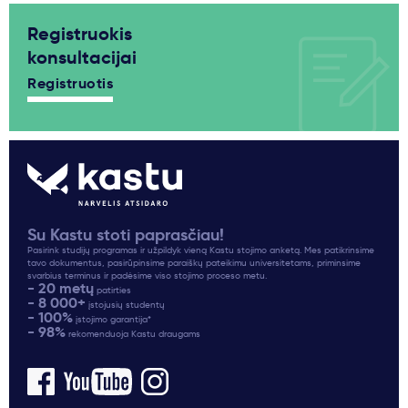
Registruokis
konsultacijai
Registruotis
Su Kastu stoti paprasčiau!
Pasirink studijų programas ir užpildyk vieną Kastu stojimo anketą. Mes patikrinsime
tavo dokumentus, pasirūpinsime paraiškų pateikimu universitetams, priminsime
svarbius terminus ir padėsime viso stojimo proceso metu.
- 20 metų
patirties
- 8 000+
įstojusių studentų
- 100%
įstojimo garantija*
- 98%
rekomenduoja Kastu draugams