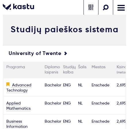
Studijų paieškos sistema
Skambink
Nemokamos
Kontaktai
konsultacijos
Prisijungti
University of Twente
1
Pranešimai
Programa
Diplomo
Studijų
Šalis
Miestas
Kaina
laipsnis
kalba
(metams
Stojimo anketa
Advanced
Bachelor
ENG
NL
Enschede
2,695€
Technology
Kur studijuoti?
Applied
Bachelor
ENG
NL
Enschede
2,695€
Mathematics
Kaip įstoti?
Business
Bachelor
ENG
NL
Enschede
2,695€
Information