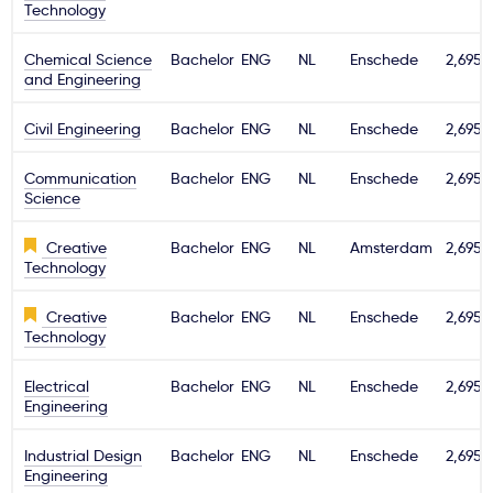
Technology
Svarbu
Chemical Science
Bachelor
ENG
NL
Enschede
2,695€
and Engineering
Paslaugos
Civil Engineering
Bachelor
ENG
NL
Enschede
2,695€
Kodėl Kastu?
Communication
Bachelor
ENG
NL
Enschede
2,695€
Science
Naujienos
Creative
Bachelor
ENG
NL
Amsterdam
2,695€
Technology
Creative
Bachelor
ENG
NL
Enschede
2,695€
Technology
Electrical
Bachelor
ENG
NL
Enschede
2,695€
Engineering
Industrial Design
Bachelor
ENG
NL
Enschede
2,695€
Engineering