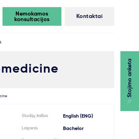
Nemokamos
Kontaktai
konsultacijos
s
Stojimo anketa
omedicine
cine
Studijų kalba
English (ENG)
Laipsnis
Bachelor