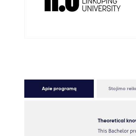
Apie programą
Stojimo rei
Theoretical kn
This Bachelor p