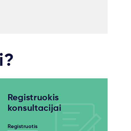
i?
Registruokis
konsultacijai
Registruotis