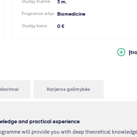
Studijų trukmė
3 m.
Programos sritys
Biomedicine
Studijų kaina
0 €
Įtr
kalavimai
Karjeros galimybės
owledge and practical experience
rogramme will provide you with deep theoretical knowledge