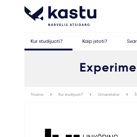
Kur studijuoti?
Kaip įstoti?
Sva
Experime
Titulinis
Kur studijuoti?
Universitetai
Š