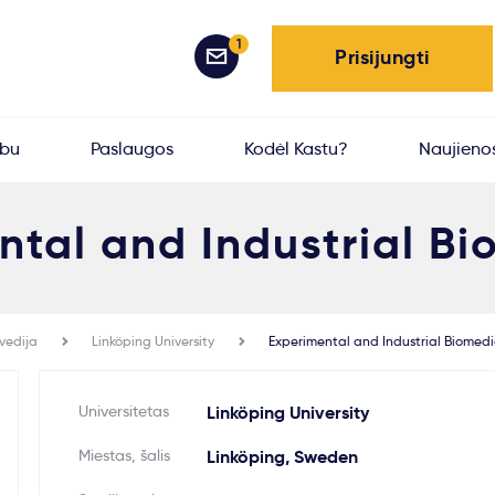
1
Prisijungti
rbu
Paslaugos
Kodėl Kastu?
Naujieno
ntal and Industrial Bi
vedija
Linköping University
Experimental and Industrial Biomedi
Universitetas
Linköping University
Miestas, šalis
Linköping, Sweden