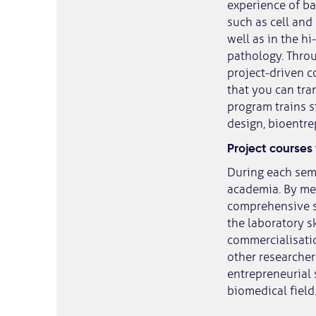
experience of b
such as cell and
well as in the h
pathology. Throu
project-driven c
that you can tra
program trains s
design, bioentre
Project courses
During each seme
academia. By mee
comprehensive s
the laboratory sk
commercialisatio
other researcher
entrepreneurial 
biomedical field