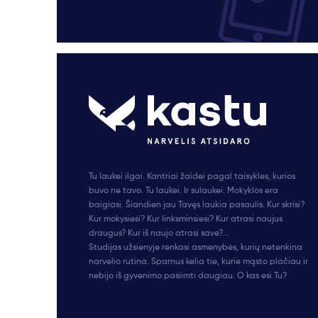
Tu laukei ilgai. Kantriai žaidei pagal taisykles, kurios
buvo ne tavo. Tu laukei. Ir sulaukei. Mokyklos era
baigiasi. Šiandien jau Tavęs laukia pasaulis. Kur skrisi?
Kur mokysiesi? Kur linksminsiesi? Kur atrasi naujus
draugus? Kur iš naujo atrasi save?...
Studijas užsienyje renkasi asmenybės, kurių netenkina
narvelio rutina. Sparnus kelia tie, kurie mąsto plačiau ir
nebijo iš gyvenimo pasiimti daugiau. O kas esi Tu?