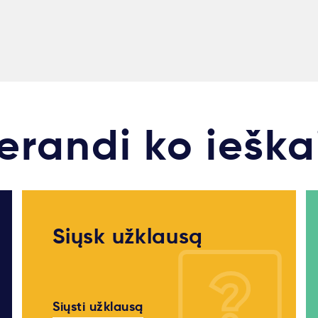
erandi ko ieška
Siųsk užklausą
Siųsti užklausą