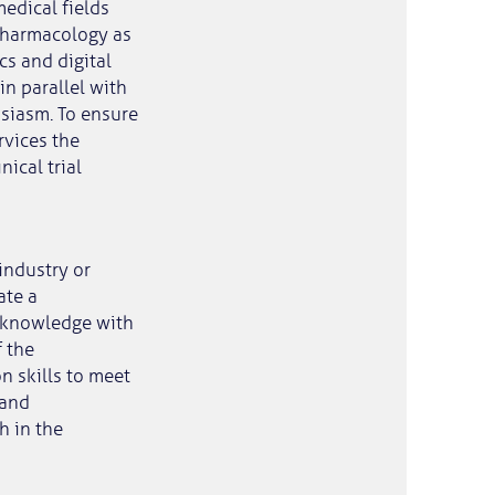
edical fields
 pharmacology as
cs and digital
n parallel with
siasm. To ensure
rvices the
ical trial
industry or
ate a
l knowledge with
f the
n skills to meet
 and
h in the