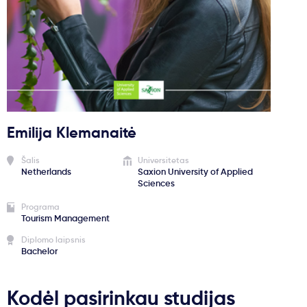
Svarbu
Paslaugos
Kodėl Kastu?
Emilija Klemanaitė
Naujienos
Šalis
Universitetas
Netherlands
Saxion University of Applied
Sciences
Programa
Tourism Management
Diplomo laipsnis
Bachelor
Kodėl pasirinkau studijas