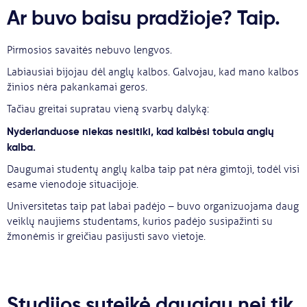
Ar buvo baisu pradžioje? Taip.
Pirmosios savaitės nebuvo lengvos.
Labiausiai bijojau dėl anglų kalbos. Galvojau, kad mano kalbos
žinios nėra pakankamai geros.
Tačiau greitai supratau vieną svarbų dalyką:
Nyderlanduose niekas nesitiki, kad kalbėsi tobula anglų
kalba.
Daugumai studentų anglų kalba taip pat nėra gimtoji, todėl visi
esame vienodoje situacijoje.
Universitetas taip pat labai padėjo – buvo organizuojama daug
veiklų naujiems studentams, kurios padėjo susipažinti su
žmonėmis ir greičiau pasijusti savo vietoje.
Studijos suteikė daugiau nei tik