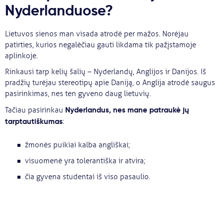
Nyderlanduose?
Lietuvos sienos man visada atrodė per mažos. Norėjau
patirties, kurios negalėčiau gauti likdama tik pažįstamoje
aplinkoje.
Rinkausi tarp kelių šalių – Nyderlandų, Anglijos ir Danijos. Iš
pradžių turėjau stereotipų apie Daniją, o Anglija atrodė saugus
pasirinkimas, nes ten gyveno daug lietuvių.
Nyderlandus, nes mane patraukė jų
Tačiau pasirinkau
tarptautiškumas
:
žmonės puikiai kalba angliškai;
visuomenė yra tolerantiška ir atvira;
čia gyvena studentai iš viso pasaulio.