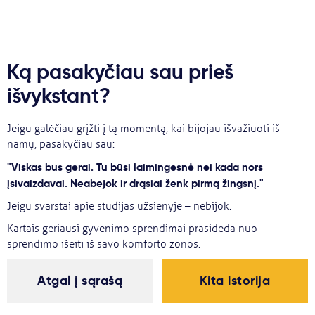
Ką pasakyčiau sau prieš
išvykstant?
Jeigu galėčiau grįžti į tą momentą, kai bijojau išvažiuoti iš
namų, pasakyčiau sau:
"Viskas bus gerai. Tu būsi laimingesnė nei kada nors
įsivaizdavai. Neabejok ir drąsiai ženk pirmą žingsnį."
Jeigu svarstai apie studijas užsienyje – nebijok.
Kartais geriausi gyvenimo sprendimai prasideda nuo
sprendimo išeiti iš savo komforto zonos.
Atgal į sąrašą
Kita istorija