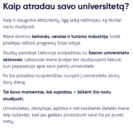
Kaip atradau savo universitetą?
Kaip ir dauguma abiturientų, ilgą laiką nežinojau, ką tiksliai
noriu studijuoti.
kelionės, verslas ir turizmo industrija
Mane domino
, todėl
pradėjau ieškoti programų šioje srityje.
Saxion universiteto
Studijų parodoje Lietuvoje susipažinau su
atstovais
. Labiausiai mane įkvėpė ten studijuojanti lietuvė,
kuri papasakojo apie savo patirtį universitete.
Po šio pokalbio nusprendžiau nuvykti į universiteto atvirų
durų dieną.
Tai buvo momentas, kai supratau – būtent čia noriu
studijuoti.
Universitetas, dėstytojai, aplinka ir net kasdienės detalės mane
taip sužavėjo, kad jau galėjau įsivaizduoti save čia po pusės
metų.