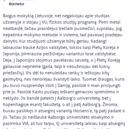
Bachelor
Baigus mokyklą Lietuvoje, net negalvojau apie studijas
užsienyje ir stojau į VU, fizikos studijų programą. Pirmi metai
neatbaidė, tačiau prasidėjus trečiam pusmečiui, supratau, jog
nepatinka mokymo metodai ir sistema, tad pavasarį pradėjau
dairytis, kur studijuoti užsienyje būtų geriau. Kadangi
labiausiai traukė Azijos valstybės, tokios kaip Pietų Korėja ir
Japonija, pirmiausia peržiūrėjau variantus tose valstybėse.
Deja, į Japonijos stojimus pavėlavau savaitę, o į Pietų Korėją
galiausiai nepriėmė (gaila, taip ir nesužinojau dėl kokių
priežasčių). Vis dėl to nenuleidau rankų ir ieškojau kitų
galimybių, nes nenorėjau švaistyti laiko. Tuomet draugas, kuris
jau buvo nusprendęs stoti į Daniją, pasiūlė ir man prisijungti
prie jo. Pasiūlė Kastu puslapį ieškant geriausio sprendimo ir
neklydo. Jis bandė patekti į Aalborg‘o universitetą, bet į
Kopenhagoje esantį fakultetą, o aš į patį Aalborg‘ą. Žinoma,
buvau pasilikęs ir atsarginį variantą Horsens‘e, tą patį padarė ir
jis. Tačiau jis neišlaukė Aalborgo universiteto atsakymo ir
pasirinko VIA, aš tuo tarpu, šį universitetą laikiau kaip atsarginį