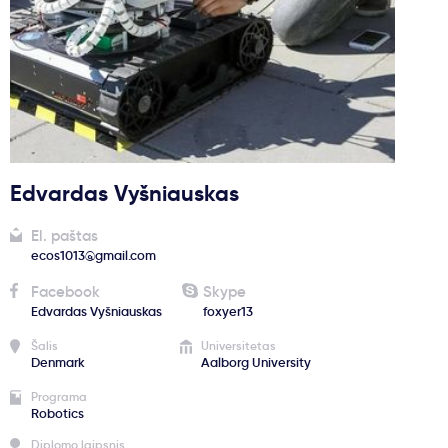
Svarbu
Paslaugos
Kodėl Kastu?
Edvardas Vyšniauskas
Naujienos
El. paštas
ecos1013@gmail.com
Facebook
Skype
Edvardas Vyšniauskas
foxyer13
Šalis
Universitetas
Denmark
Aalborg University
Programa
Robotics
Diplomo laipsnis