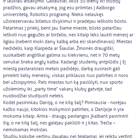
ir laukiau atsakymo. Galiausiai, likus 10 dienų iki studijų
pradžios, gavau atsakymą, jog esu priimtas į Aalborgo
universitetą, Robotics programą. Nieko nelaukęs
užsirezervavau bilietus išvykimui ir pradėjau ieškotis būsto.
Patarimas į priekį, bent jau šiame mieste, būsto patarčiau
ieškoti nuo gegužės ar birželio, nes kitaip teks laukti mėnesį ar
ilgiau (nebent moki danų kalbą arba esi skandinavas). Miestas
nedidelis, kaip Klaipėda ar Šiauliai. Žmonės draugiški,
susikalbėti angliškai galima su kiekvienu, net ir 70 metų
senukai šneka anglų kalba. Kadangi studentų antplūdis į šį
miestą pastaraisiais metais padidėjo, darbą susirasti gali
prireikti kelių mėnesių, viskas priklauso nuo patirties ir noro
bei užsispyrimo. Pats miestas turi ką pasiūlyti, nuo sporto
užsiėmimų iki „party time“ vakarų klubų gatvėje, tad
nuobodžiai studijuoti neteks.
Kodėl pasirinkau Daniją, o ne kitą šalį? Pirmiausia - norėjau
kažko naujo, kitokios mokymosi patirties, o Danijoje ir yra
mokoma kitaip. Antra - draugų pastangos įkalbant pasirinkti
šią, o ne kitą šalį, nes galėjau pakliūti ir į kitas. Trečia –
nemokamas mokslas.
Studijų kokybę vertinu daugiau nei teigiamai, jei reiktų vertint