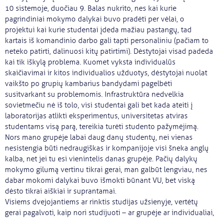
10 sistemoje, duočiau 9. Balas nukrito, nes kai kurie
pagrindiniai mokymo dalykai buvo pradėti per vėlai, o
projektui kai kurie studentai įdeda mažiau pastangų, tad
kartais iš komandinio darbo gali tapti personaliniu (pačiam to
neteko patirti, dalinuosi kitų patirtimi). Dėstytojai visad padeda
kai tik iškylą problema. Kuomet vyksta individualūs
skaičiavimai ir kitos individualios užduotys, dėstytojai nuolat
vaikšto po grupių kambarius bandydami pagelbėti
susitvarkant su problemomis. Infrastruktūra nedvelkia
sovietmečiu nė iš tolo, visi studentai gali bet kada ateiti į
laboratorijas atlikti eksperimentus, universitetas atviras
studentams visą parą, tereikia turėti studento pažymėjimą.
Nors mano grupėje labai daug danų studentų, nei vienas
nesistengia būti nedraugiškas ir kompanijoje visi šneka anglų
kalba, net jei tu esi vienintelis danas grupėje. Pačių dalykų
mokymo gilumą vertinu tikrai gerai, man galbūt lengviau, nes
dabar mokomi dalykai buvo išmokti būnant VU, bet viską
dėsto tikrai aiškiai ir suprantamai.
Visiems dvejojantiems ar rinktis studijas užsienyje, vertėtų
gerai pagalvoti, kaip nori studijuoti – ar grupėje ar individualiai,