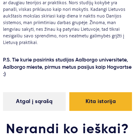
ar daugiau teorijos ar praktikos. Nors studijų kokybė yra
panaši, viskas priklauso kaip nori mokytis. Kadangi Lietuvos
aukštasis mokslas skiriasi kaip diena ir naktis nuo Danijos
sistemos, man priimtiniau darbas grupėje. Žinoma, man
lengviau sakyti, nes žinau ką patyriau Lietuvoje, tad tikrai
nesigailiu savo sprendimo, nors neatmetu galimybės grįžti į
Lietuvą praktikai.
P.S. Tie kurie pasirinks studijas Aalborgo universitete,
Aalborgo mieste, pirmus metus pasijus kaip Hogvartse
:)
Atgal į sąrašą
Kita istorija
Nerandi ko ieškai?