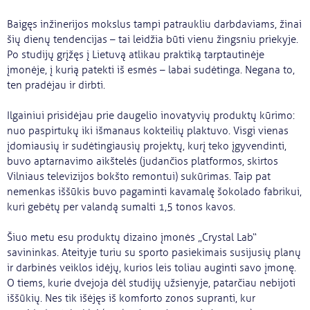
Baigęs inžinerijos mokslus tampi patraukliu darbdaviams, žinai
šių dienų tendencijas – tai leidžia būti vienu žingsniu priekyje.
Po studijų grįžęs į Lietuvą atlikau praktiką tarptautinėje
įmonėje, į kurią patekti iš esmės – labai sudėtinga. Negana to,
ten pradėjau ir dirbti.
Ilgainiui prisidėjau prie daugelio inovatyvių produktų kūrimo:
nuo paspirtukų iki išmanaus kokteilių plaktuvo. Visgi vienas
įdomiausių ir sudėtingiausių projektų, kurį teko įgyvendinti,
buvo aptarnavimo aikštelės (judančios platformos, skirtos
Vilniaus televizijos bokšto remontui) sukūrimas. Taip pat
nemenkas iššūkis buvo pagaminti kavamalę šokolado fabrikui,
kuri gebėtų per valandą sumalti 1,5 tonos kavos.
Šiuo metu esu produktų dizaino įmonės „Crystal Lab“
savininkas. Ateityje turiu su sporto pasiekimais susijusių planų
ir darbinės veiklos idėjų, kurios leis toliau auginti savo įmonę.
O tiems, kurie dvejoja dėl studijų užsienyje, patarčiau nebijoti
iššūkių. Nes tik išėjęs iš komforto zonos supranti, kur