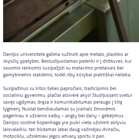
Danijos universitete galima sužinoti apie metalo, plastiko ar
skysčių ypatybes. Bestudijuodamas patenki ir į dirbtuves, kur
savomis rankomis susipažįsti su matavimo prietaisais bei
gamybinėmis staklėmis, todėl ribų kūrybai praktiškai nelieka.
Susipažinus su kitos šalies papročiais, tradicijomis bei
socialiniu gyvenimu, plačiai atsivėrė akys! Studijuojant svetur
savęs ugdymas, drąsa ir komunikabilumas peraugo į kitą
lygmenį. Nuolat bendraudamas su įvairiais žmonėmis
pagerinau ir užsienio kalbų – anglų bei danų – gebėjimus.
Danijos sostinė Kopenhaga yra puiki vieta užsiimti aktyviu
laisvalaikiu: ten būdamas labai daug važinėjau dviračiu,
motociklu, užsiėmiau jėgos aitvarų sportu ir pan.