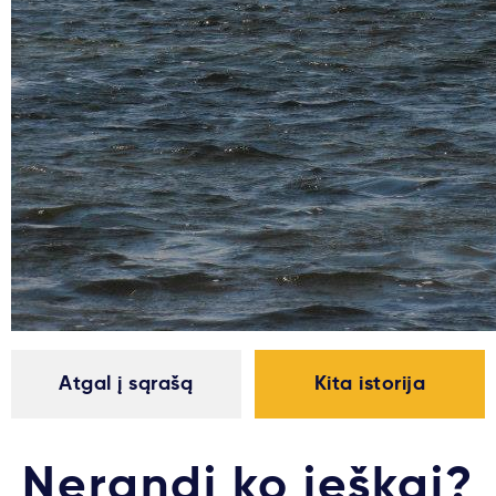
Atgal į sąrašą
Kita istorija
Nerandi ko ieškai?