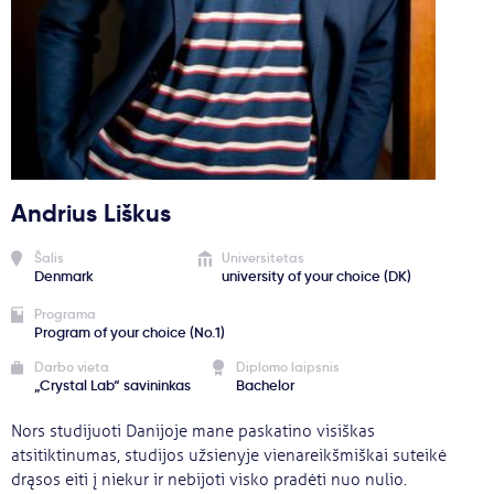
Svarbu
Paslaugos
Kodėl Kastu?
Andrius Liškus
Naujienos
Šalis
Universitetas
Denmark
university of your choice (DK)
Programa
Program of your choice (No.1)
Darbo vieta
Diplomo laipsnis
„Crystal Lab“ savininkas
Bachelor
Nors studijuoti Danijoje mane paskatino visiškas
atsitiktinumas, studijos užsienyje vienareikšmiškai suteikė
drąsos eiti į niekur ir nebijoti visko pradėti nuo nulio.