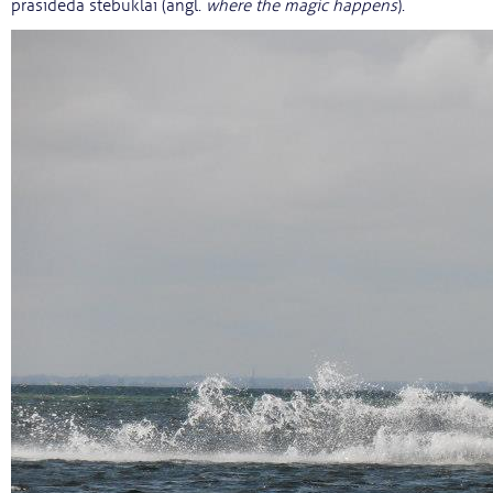
prasideda stebuklai (angl.
where the magic happens
).