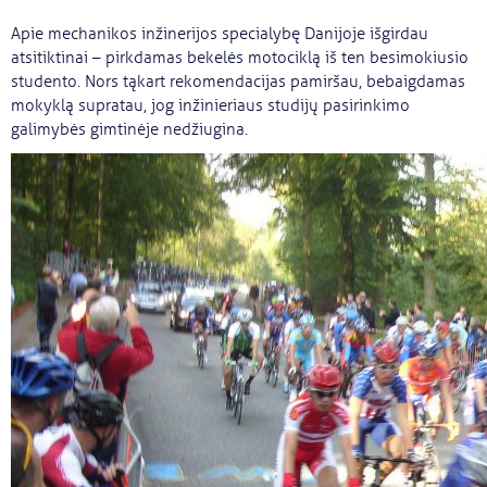
Apie mechanikos inžinerijos specialybę Danijoje išgirdau
atsitiktinai – pirkdamas bekelės motociklą iš ten besimokiusio
studento. Nors tąkart rekomendacijas pamiršau, bebaigdamas
mokyklą supratau, jog inžinieriaus studijų pasirinkimo
galimybės gimtinėje nedžiugina.