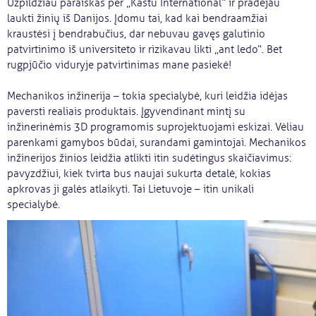
Užpildžiau paraiškas per „Kastu International“ ir pradėjau
laukti žinių iš Danijos. Įdomu tai, kad kai bendraamžiai
kraustėsi į bendrabučius, dar nebuvau gavęs galutinio
patvirtinimo iš universiteto ir rizikavau likti „ant ledo“. Bet
rugpjūčio viduryje patvirtinimas mane pasiekė!
Mechanikos inžinerija – tokia specialybė, kuri leidžia idėjas
paversti realiais produktais. Įgyvendinant mintį su
inžinerinėmis 3D programomis suprojektuojami eskizai. Vėliau
parenkami gamybos būdai, surandami gamintojai. Mechanikos
inžinerijos žinios leidžia atlikti itin sudėtingus skaičiavimus:
pavyzdžiui, kiek tvirta bus naujai sukurta detalė, kokias
apkrovas ji galės atlaikyti. Tai Lietuvoje – itin unikali
specialybė.