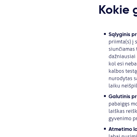
Kokie g
Sąlyginis p
priimta(s) į
siunčiamas t
dažniausiai 
kol esi neba
kalbos testą,
nurodytas są
laiku neišpi
Galutinis p
pabaigęs mok
laiškas reiš
gyvenimo pr
Atmetimo la
labai nusimi