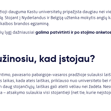
ioji dauguma Kastu universitetų pripažįsta daugiau nei vi
ą. Stojant į Nyderlandus ir Belgiją užtenka mokytis anglų 
lų kalbos brandos egzaminą.
galima patvirtinti ir po stojimo anketo
ių lygį dažniausiai
užinosiu, kad įstojau?
ntimo, pavasario pabaigoje–vasaros pradžioje sulauksi laiš
s laikas, kada ateis laiškas, priklauso nuo universiteto bei
tin daug stojančiųjų, laiškas gali ateiti vėliau nei žadėta. Ne
 – atsakymo sulaukia visi stojantieji (net tie, kurie neįstojo