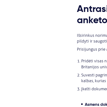
Antras
anketo
Išsirinkus norim
pildyti ir saugot
Prisijungus prie 
Pridėti visas 
Britanijos uni
Suvesti pagrin
kalbas, kurias 
Įkelti dokume
Asmens dok