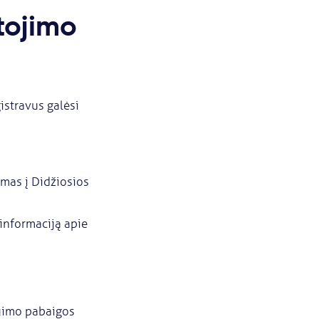
tojimo
istravus galėsi
jimas į Didžiosios
 informaciją apie
ojimo pabaigos