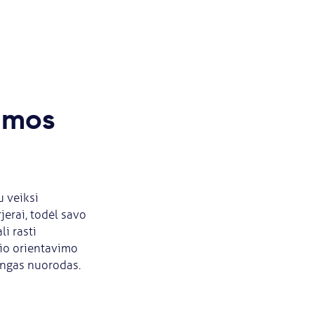
ramos
u veiksi
jerai, todėl savo
li rasti
nio orientavimo
dingas nuorodas.