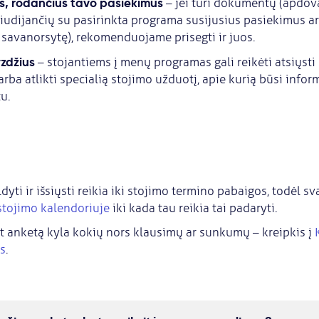
, rodančius tavo pasiekimus
– jei turi dokumentų (apdov
 liudijančių su pasirinkta programa susijusius pasiekimus 
 savanorsytę), rekomenduojame prisegti ir juos.
zdžius
– stojantiems į menų programas gali reikėti atsiųsti
rba atlikti specialią stojimo užduotį, apie kurią būsi info
u.
dyti ir išsiųsti reikia iki stojimo termino pabaigos, todėl s
stojimo kalendoriuje
iki kada tau reikia tai padaryti.
t anketą kyla kokių nors klausimų ar sunkumų – kreipkis į
s
.