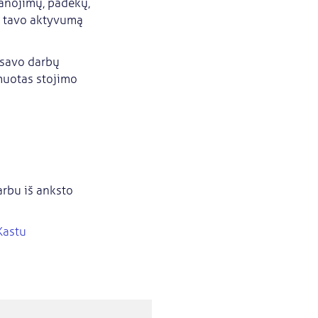
anojimų, padėkų,
ar tavo aktyvumą
 savo darbų
rmuotas stojimo
varbu iš anksto
Kastu