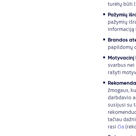
turėtų būti 
Pažymių iš
pažymių išra
informaciją 
Brandos at
papildomų d
Motyvacinį 
svarbus nei 
rašyti motyv
Rekomendac
žmogaus, kur
darbdavio ar
susijusi su 
rekomenduoj
tačiau dažni
rasi
čia
(rek