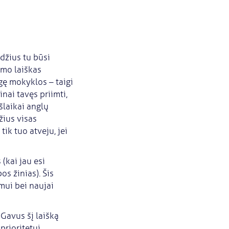
džius tu būsi
imo laiškas
gę mokyklos – taigi
nai tavęs priimti,
šlaikai anglų
džius visas
ik tuo atveju, jei
(kai jau esi
s žinias). Šis
imui bei naujai
Gavus šį laišką
rioritetui.