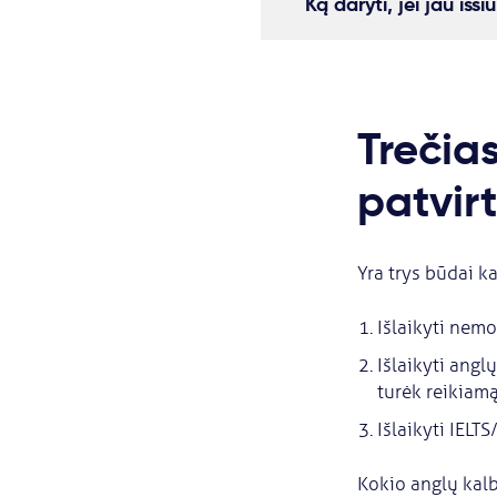
Ką daryti, jei jau iš
Trečia
patvir
Yra trys būdai ka
Išlaikyti nem
Išlaikyti ang
turėk reikiamą
Išlaikyti IELT
Kokio anglų kalb