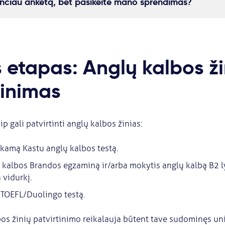
siunčiau anketą, bet pasikeitė mano sprendimas?
s etapas: Anglų kalbos ži
tinimas
ip gali patvirtinti anglų kalbos žinias:
okamą Kastu anglų kalbos testą.
lų kalbos Brandos egzaminą ir/arba mokytis anglų kalbą B2 
 vidurkį.
S/TOEFL/Duolingo testą.
os žinių patvirtinimo reikalauja būtent tave sudominęs uni