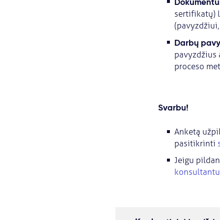
Dokumentus
sertifikatų)
(pavyzdžiui,
Darbų pavy
pavyzdžius a
proceso met
Svarbu!
Anketą užpil
pasitikrinti
Jeigu pildan
konsultantu