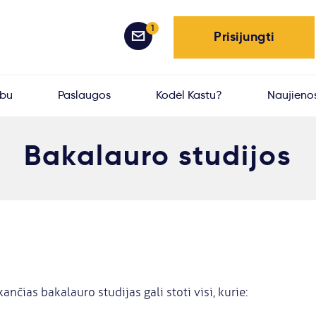
1
Prisijungti
rbu
Paslaugos
Kodėl Kastu?
Naujieno
Bakalauro studijos
ančias bakalauro studijas gali stoti visi, kurie: