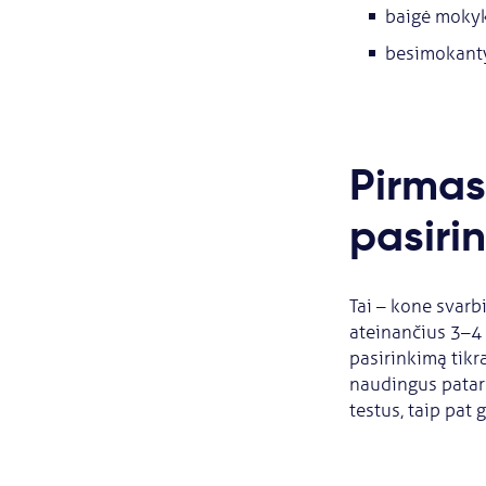
baigė moky
besimokanty
Pirmas
pasiri
Tai – kone svarbi
ateinančius 3–4 
pasirinkimą tikr
naudingus patari
testus, taip pat 