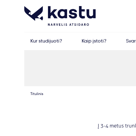
Kur studijuoti?
Kaip įstoti?
Sva
Titulinis
Į 3-4 metus trunk