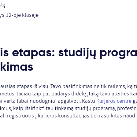
klą
s 12-oje klasėje
is etapas: studijų prog
nkimas
ausias etapas iš visų. Tavo pasirinkimas ne tik nulems, ką t
metus, tačiau taip pat padarys didelę įtaką tavo ateities kar
ai verta labai nuodugniai apgalvoti. Kastu
Karjeros centre
ga
mus, kaip išsirinkti tau tinkamą studijų programą, profesi
gali registruotis į karjeros konsultacijas bei rasti kitas nau