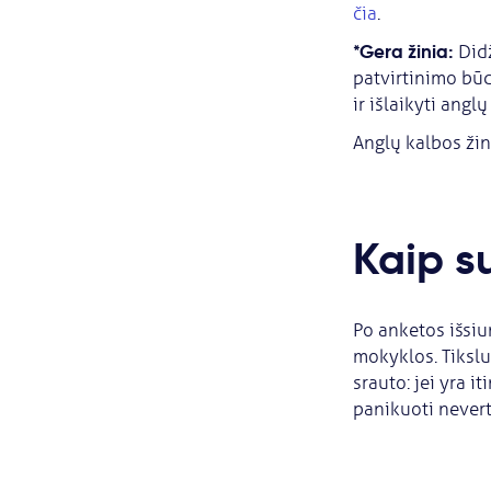
čia
.
*Gera žinia:
Didž
patvirtinimo būd
ir išlaikyti ang
Anglų kalbos žin
Kaip s
Po anketos išsiu
mokyklos. Tikslu
srauto: jei yra i
panikuoti neverta