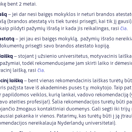
likę bent 2 metai.
rašą
– jei dar nesi baigęs mokyklos ir neturi brandos atestat
šą (brandos atestatą vis tiek turėsi prisegti, kai tik jį gaus
kaip pildyti pažymių išrašą ir kada jis reikalingas, rasi
čia
.
estatą
– jei jau esi baigęs mokyklą, pažymių išrašo nereiki
okumentų prisegti savo brandos atestato kopiją.
laišką
– stojant į užsienio universitetus, motyvacinis laišk
pažymiai, todėl rekomenduojame jam skirti laiko ir dėmesio
acinį laišką, rasi
čia
.
inį laišką
– bent vienas rekomendacinis laiškas turėtų būt
is pažįsta tave iš akademinės pusės t.y. mokytojo. Taip pat 
 papildomos veiklos, kurią lankai, vadovo rekomendaciją (yp
tavo ateities profesija!). Šalia rekomendacijos turėtų būti pa
ančio žmogaus kontaktiniai duomenys. Gali segti iki trijų
ausiai pakanka ir vienos. Patarimų, kas turėtų būti į ją įtrau
omendacijos nereikalauja Nyderlandų universitetai).