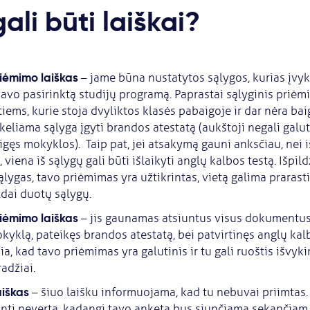
ali būti laiškai?
riėmimo laiškas
– jame būna nustatytos sąlygos, kurias įvyk
 savo pasirinktą studijų programą. Paprastai sąlyginis priėm
iems, kurie stoja dvyliktos klasės pabaigoje ir dar nėra bai
keliama sąlyga įgyti brandos atestatą (aukštoji negali galuti
igęs mokyklos). Taip pat, jei atsakymą gauni anksčiau, nei i
 viena iš sąlygų gali būti išlaikyti anglų kalbos testą. Išpil
lygas, tavo priėmimas yra užtikrintas, vietą galima prarasti t
ldai duotų sąlygų.
riėmimo laiškas
– jis gaunamas atsiuntus visus dokumentus 
yklą, pateikęs brandos atestatą, bei patvirtinęs anglų kalbo
kia, kad tavo priėmimas yra galutinis ir tu gali ruoštis išvyk
adžiai.
iškas
– šiuo laišku informuojama, kad tu nebuvai priimtas. 
nti neverta, kadangi tavo anketa bus siunčiama sekančiam p