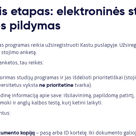
is etapas: elektroninės s
s pildymas
as programas reikia užsiregistruoti Kastu puslapyje. Užsireg
i stojimo anketą.
anketos, tau reikės:
norimas studijų programas ir jas išdėlioti prioritetiškai (sto
ne prioritetine
versitetus vyksta
tvarka).
dinę informaciją apie save: išsilavinimą, papildomą patirtį,
moki ir anglų kalbos testą, kurį ketini laikyti.
ntus:
umento kopiją
– pasą arba ID kortelę. Iki dokumento gali