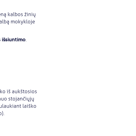
eną kalbos žinių
kalbą mokykloje
s išsiuntimo
.
ko iš aukštosios
 nuo stojančiųjų
sulaukiant laiško
).