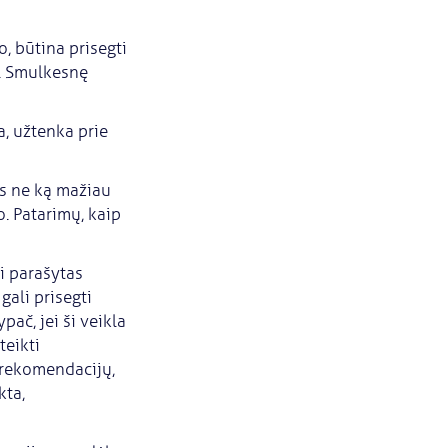
o, būtina prisegti
i). Smulkesnę
a, užtenka prie
as ne ką mažiau
. Patarimų, kaip
i parašytas
gali prisegti
ač, jei ši veikla
teikti
 rekomendacijų,
kta,