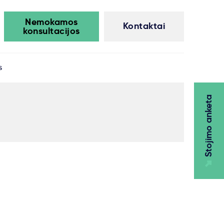
Nemokamos
Kontaktai
konsultacijos
s
Stojimo anketa