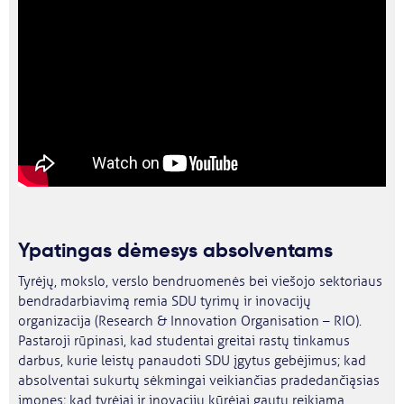
Ypatingas dėmesys absolventams
Tyrėjų, mokslo, verslo bendruomenės bei viešojo sektoriaus
bendradarbiavimą remia SDU tyrimų ir inovacijų
organizacija (Research & Innovation Organisation – RIO).
Pastaroji rūpinasi, kad studentai greitai rastų tinkamus
darbus, kurie leistų panaudoti SDU įgytus gebėjimus; kad
absolventai sukurtų sėkmingai veikiančias pradedančiąsias
įmones; kad tyrėjai ir inovacijų kūrėjai gautų reikiamą