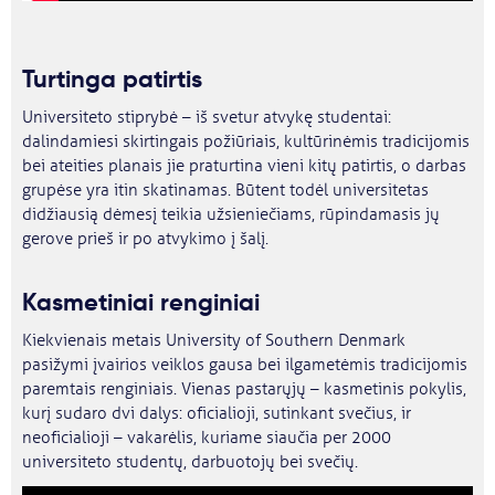
Turtinga patirtis
Universiteto stiprybė – iš svetur atvykę studentai:
dalindamiesi skirtingais požiūriais, kultūrinėmis tradicijomis
bei ateities planais jie praturtina vieni kitų patirtis, o darbas
grupėse yra itin skatinamas. Būtent todėl universitetas
didžiausią dėmesį teikia užsieniečiams, rūpindamasis jų
gerove prieš ir po atvykimo į šalį.
Kasmetiniai renginiai
Kiekvienais metais University of Southern Denmark
pasižymi įvairios veiklos gausa bei ilgametėmis tradicijomis
paremtais renginiais. Vienas pastarųjų – kasmetinis pokylis,
kurį sudaro dvi dalys: oficialioji, sutinkant svečius, ir
neoficialioji – vakarėlis, kuriame siaučia per 2000
universiteto studentų, darbuotojų bei svečių.