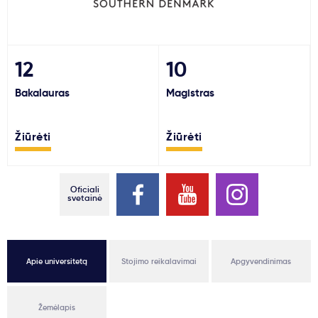
Svarbu
Paslaugos
12
10
Bakalauras
Magistras
Kodėl Kastu?
Žiūrėti
Žiūrėti
Naujienos
Oficiali
svetainė
Apie universitetą
Stojimo reikalavimai
Apgyvendinimas
Žemėlapis