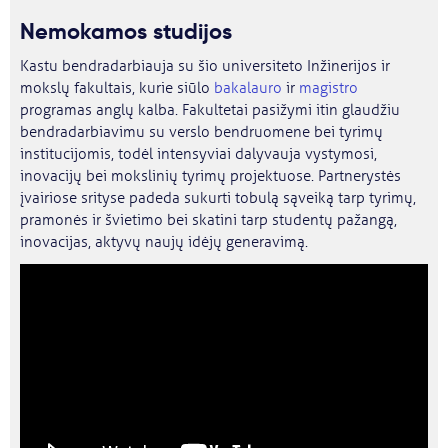
Nemokamos studijos
Kastu bendradarbiauja su šio universiteto Inžinerijos ir
mokslų fakultais, kurie siūlo
bakalauro
ir
magistro
programas anglų kalba. Fakultetai pasižymi itin glaudžiu
bendradarbiavimu su verslo bendruomene bei tyrimų
institucijomis, todėl intensyviai dalyvauja vystymosi,
inovacijų bei mokslinių tyrimų projektuose. Partnerystės
įvairiose srityse padeda sukurti tobulą sąveiką tarp tyrimų,
pramonės ir švietimo bei skatini tarp studentų pažangą,
inovacijas, aktyvų naujų idėjų generavimą.