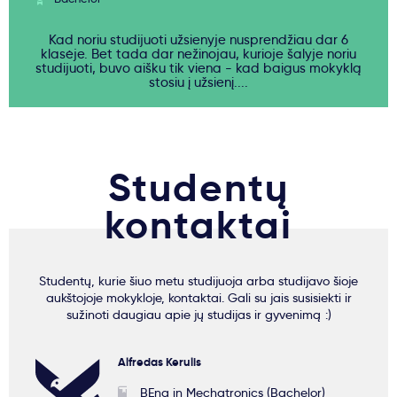
Kad noriu studijuoti užsienyje nusprendžiau dar 6
klasėje. Bet tada dar nežinojau, kurioje šalyje noriu
studijuoti, buvo aišku tik viena - kad baigus mokyklą
stosiu į užsienį....
Studentų
kontaktai
Studentų, kurie šiuo metu studijuoja arba studijavo šioje
aukštojoje mokykloje, kontaktai. Gali su jais susisiekti ir
sužinoti daugiau apie jų studijas ir gyvenimą :)
Alfredas Kerulis
BEng in Mechatronics (Bachelor)