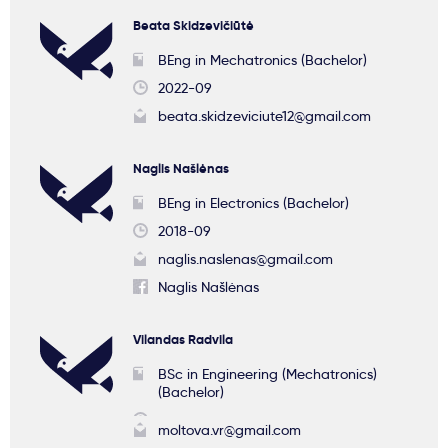
Beata Skidzevičiūtė
BEng in Mechatronics (Bachelor)
2022-09
beata.skidzeviciute12@gmail.com
Naglis Našlėnas
BEng in Electronics (Bachelor)
2018-09
naglis.naslenas@gmail.com
Naglis Našlėnas
Vilandas Radvila
BSc in Engineering (Mechatronics)
(Bachelor)
moltova.vr@gmail.com