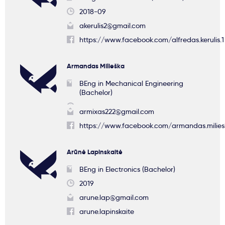
2018-09
akerulis2@gmail.com
https://www.facebook.com/alfredas.kerulis.1
Armandas Milieška
BEng in Mechanical Engineering
(Bachelor)
armixas222@gmail.com
https://www.facebook.com/armandas.milies
Arūnė Lapinskaitė
BEng in Electronics (Bachelor)
2019
arune.lap@gmail.com
arune.lapinskaite