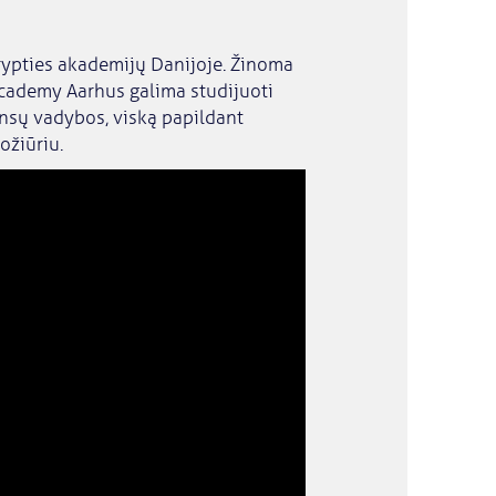
rypties akademijų Danijoje. Žinoma
 Academy Aarhus galima studijuoti
ansų vadybos, viską papildant
ožiūriu.