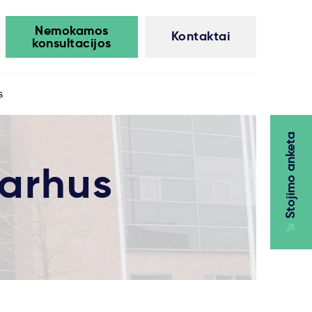
Nemokamos
Kontaktai
konsultacijos
s
Stojimo anketa
arhus