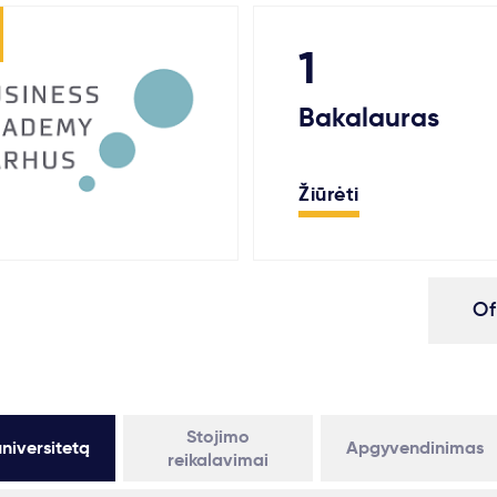
1
Bakalauras
Žiūrėti
Of
Stojimo
niversitetą
Apgyvendinimas
reikalavimai