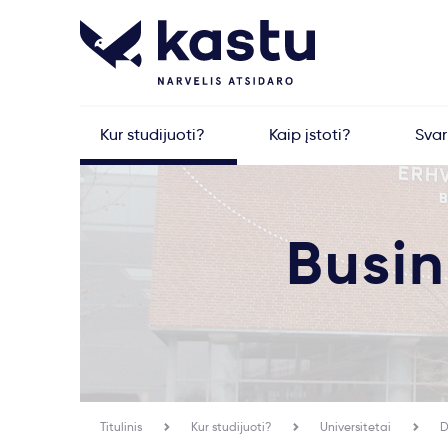
Kur studijuoti?
Kaip įstoti?
Sva
Busi
Titulinis
Kur studijuoti?
Universitetai
D