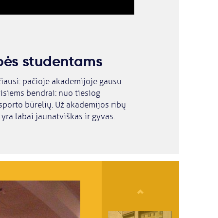
ybės studentams
iausi: pačioje akademijoje gausu
visiems bendrai: nuo tiesiog
 sporto būrelių. Už akademijos ribų
yra labai jaunatviškas ir gyvas.