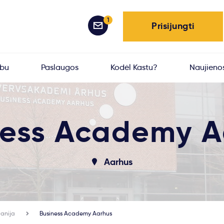
1
Prisijungti
rbu
Paslaugos
Kodėl Kastu?
Naujieno
ness Academy A
Aarhus
anija
Business Academy Aarhus