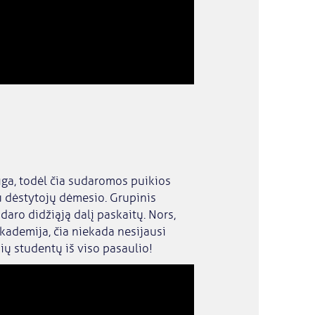
ga, todėl čia sudaromos puikios
u dėstytojų dėmesio. Grupinis
daro didžiąją dalį paskaitų. Nors,
kademija, čia niekada nesijausi
ių studentų iš viso pasaulio!