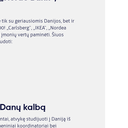
tik su geriausiomis Danijos, bet ir
0! „Carlsberg“, „IKEA“, „Nordea
s įmonių vertų paminėti. Šiuos
udoti:
 Danų kalbą
ai, atvykę studijuoti į Daniją iš
meniniai koordinatoriai bei