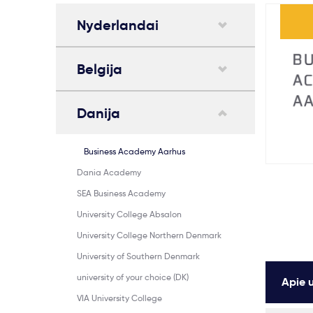
Nyderlandai
Belgija
Danija
Business Academy Aarhus
Dania Academy
SEA Business Academy
University College Absalon
University College Northern Denmark
University of Southern Denmark
university of your choice (DK)
Apie u
VIA University College