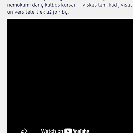
nemokami danų kalbos kursai — viskas tam, kad į visus
universitete, tiek už jo ribų.