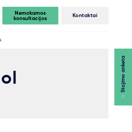
Nemokamos
Kontaktai
konsultacijos
s
Stojimo anketa
ol