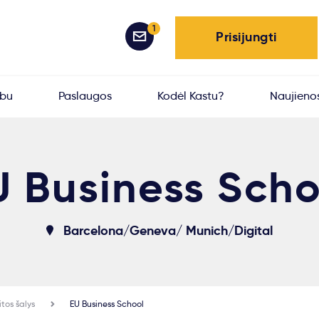
1
Prisijungti
rbu
Paslaugos
Kodėl Kastu?
Naujieno
U Business Scho
Barcelona/Geneva/ Munich/Digital
itos šalys
EU Business School