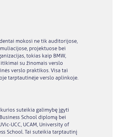
udentai mokosi ne tik auditorijose,
imuliacijose, projektuose bei
rganizacijas, tokias kaip BMW,
sitikimai su žinomais verslo
inės verslo praktikos. Visa tai
je tarptautinėje verslo aplinkoje.
kurios suteikia galimybę įgyti
U Business School diplomą bei
 UVic-UCC, UCAM, University of
s School. Tai suteikia tarptautinį