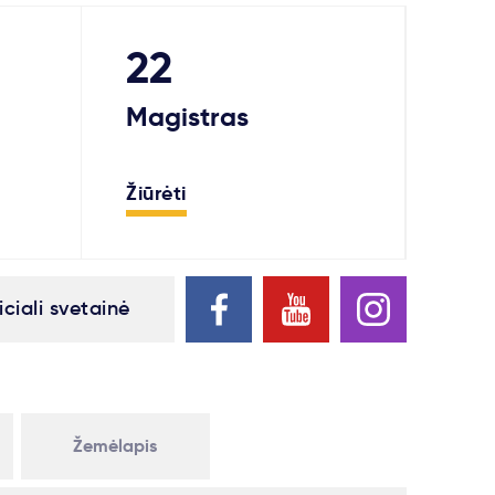
22
Magistras
Žiūrėti
iciali svetainė
Žemėlapis