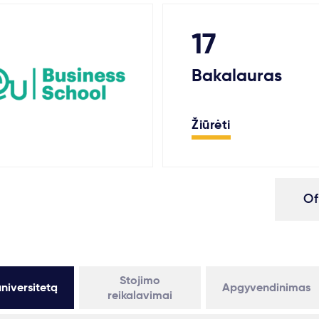
17
Bakalauras
Žiūrėti
Of
Stojimo
niversitetą
Apgyvendinimas
reikalavimai