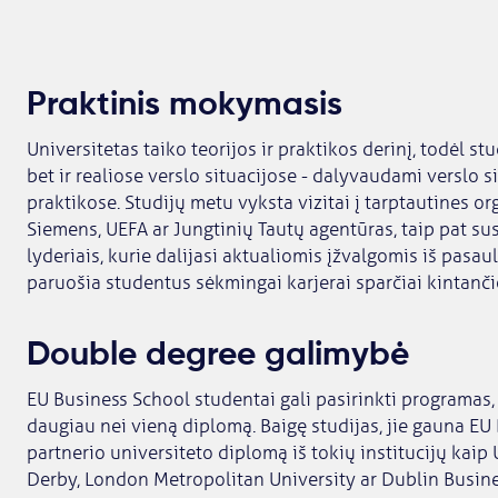
Praktinis mokymasis
Universitetas taiko teorijos ir praktikos derinį, todėl st
bet ir realiose verslo situacijose - dalyvaudami verslo s
praktikose. Studijų metu vyksta vizitai į tarptautines o
Siemens, UEFA ar Jungtinių Tautų agentūras, taip pat su
lyderiais, kurie dalijasi aktualiomis įžvalgomis iš pasaul
paruošia studentus sėkmingai karjerai sparčiai kintančio
Double degree galimybė
EU Business School studentai gali pasirinkti programas, 
daugiau nei vieną diplomą. Baigę studijas, jie gauna E
partnerio universiteto diplomą iš tokių institucijų kaip
Derby, London Metropolitan University ar Dublin Busines