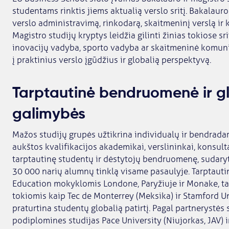
studentams rinktis jiems aktualią verslo sritį. Bakalaur
verslo administravimą, rinkodarą, skaitmeninį verslą ir k
Magistro studijų kryptys leidžia gilinti žinias tokiose sri
inovacijų vadyba, sporto vadyba ar skaitmeninė komuni
į praktinius verslo įgūdžius ir globalią perspektyvą.
Tarptautinė bendruomenė ir gl
galimybės
Mažos studijų grupės užtikrina individualų ir bendrada
aukštos kvalifikacijos akademikai, verslininkai, konsultan
tarptautinę studentų ir dėstytojų bendruomenę, sudaryt
30 000 narių alumnų tinklą visame pasaulyje. Tarptau
Education mokyklomis Londone, Paryžiuje ir Monake, tai
tokiomis kaip Tec de Monterrey (Meksika) ir Stamford Uni
praturtina studentų globalią patirtį. Pagal partnerystės s
podiplomines studijas Pace University (Niujorkas, JAV) ir