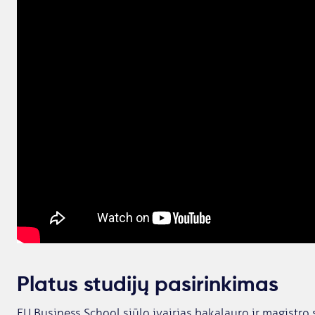
Platus studijų pasirinkimas
EU Business School siūlo įvairias bakalauro ir magistro 