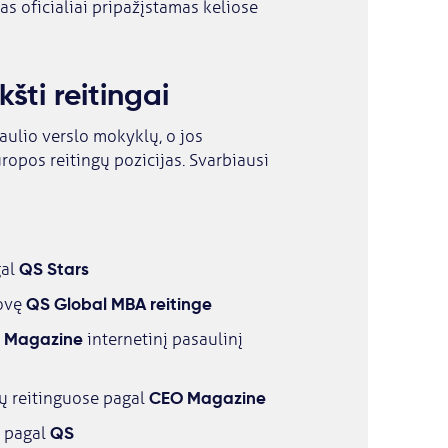
as oficialiai pripažįstamas keliose
šti reitingai
aulio verslo mokyklų, o jos
ropos reitingų pozicijas. Svarbiausi
QS Stars
gal
QS Global MBA reitinge
rovę
 Magazine
internetinį pasaulinį
CEO Magazine
ų reitinguose pagal
QS
pagal