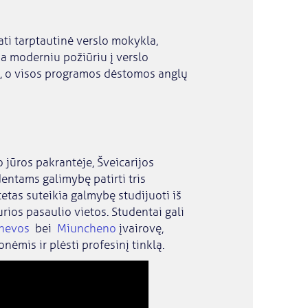
ati tarptautinė verslo mokykla,
a moderniu požiūriu į verslo
mu, o visos programos dėstomos anglų
 jūros pakrantėje, Šveicarijos
entams galimybę patirti tris
tetas suteikia galmybę studijuoti iš
urios pasaulio vietos. Studentai gali
nevos
bei
Miuncheno
įvairovę,
nėmis ir plėsti profesinį tinklą.