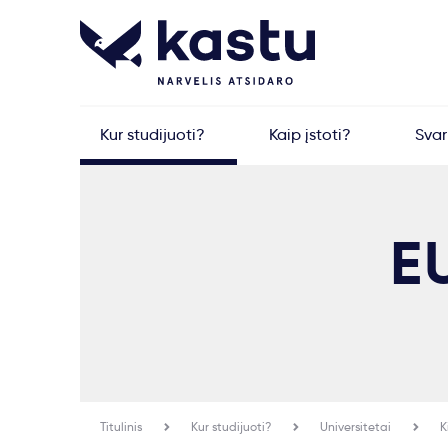
Kur studijuoti?
Kaip įstoti?
Sva
E
Titulinis
Kur studijuoti?
Universitetai
K