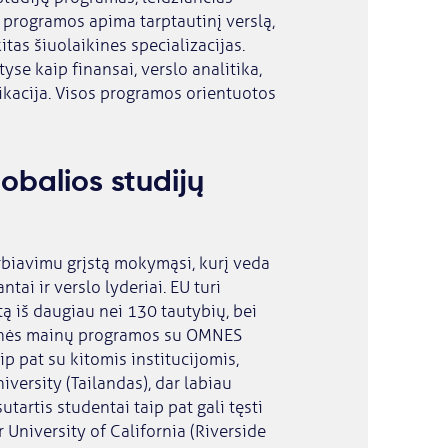
o programos apima tarptautinį verslą,
itas šiuolaikines specializacijas.
tyse kaip finansai, verslo analitika,
kacija. Visos programos orientuotos
obalios studijų
rbiavimu grįstą mokymąsi, kurį veda
tai ir verslo lyderiai. EU turi
ą iš daugiau nei 130 tautybių, bei
tinės mainų programos su OMNES
p pat su kitomis institucijomis,
versity (Tailandas), dar labiau
utartis studentai taip pat gali tęsti
 University of California (Riverside