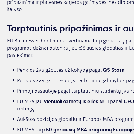
pripažinimą ir platesnes karjeros galimybes, nes diplom
šalyse.
Tarptautinis pripažinimas ir auk
EU Business School nuolat vertinama tarp geriausių pas
programos dažnai patenka į aukščiausias globalias ir Eu
pasiekimai:
QS Stars
Penkios žvaigždutės už kokybę pagal
Penkios žvaigždutės už įsidarbinimo galimybes pa
Pirmoji pasaulyje pagal tarptautinių studentų įvai
vienuolika metų iš eilės Nr. 1
CEO
EU MBA jau
pagal
reitingą
Aukštos pozicijos globalių ir Europos MBA program
50 geriausių MBA programų Europoje
EU MBA tarp