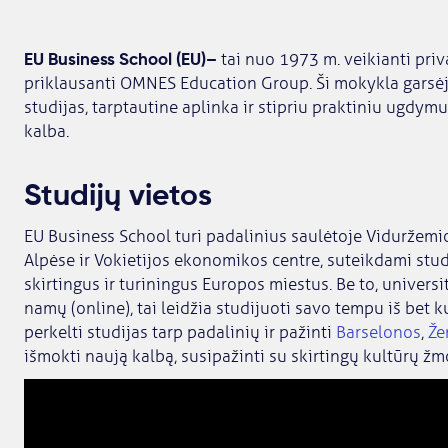
EU Business School (EU)–
tai nuo 1973 m. veikianti priv
priklausanti OMNES Education Group. Ši mokykla garsėj
studijas, tarptautine aplinka ir stipriu praktiniu ugdy
kalba.
Studijų vietos
EU Business School turi padalinius saulėtoje Viduržemio
Alpėse ir Vokietijos ekonomikos centre, suteikdami stud
skirtingus ir turiningus Europos miestus. Be to, universi
namų (online), tai leidžia studijuoti savo tempu iš bet k
perkelti studijas tarp padalinių ir pažinti
Barselonos
,
Že
išmokti naują kalbą, susipažinti su skirtingų kultūrų žmo