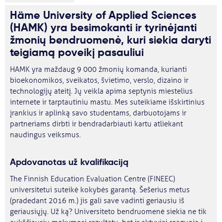
Häme University of Applied Sciences
(HAMK) yra besimokanti ir tyrinėjanti
žmonių bendruomenė, kuri siekia daryti
teigiamą poveikį pasauliui
HAMK yra maždaug 9 000 žmonių komanda, kurianti
bioekonomikos, sveikatos, švietimo, verslo, dizaino ir
technologijų ateitį. Jų veikla apima septynis miestelius
internete ir tarptautiniu mastu. Mes suteikiame išskirtinius
įrankius ir aplinką savo studentams, darbuotojams ir
partneriams dirbti ir bendradarbiauti kartu atliekant
naudingus veiksmus.
Apdovanotas už kvalifikaciją
The Finnish Education Evaluation Centre (FINEEC)
universitetui suteikė kokybės garantą. Šešerius metus
(pradedant 2016 m.) jis gali save vadinti geriausiu iš
geriausiųjų. Už ką? Universiteto bendruomenė siekia ne tik