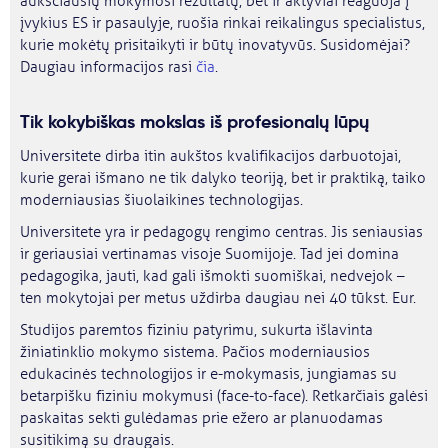
aukščiausių mokymosi rezultatų, bet ir aktyviai reaguoja į
įvykius ES ir pasaulyje, ruošia rinkai reikalingus specialistus,
kurie mokėtų prisitaikyti ir būtų inovatyvūs. Susidomėjai?
Daugiau informacijos rasi
čia
.
Tik kokybiškas mokslas iš profesionalų lūpų
Universitete dirba itin aukštos kvalifikacijos darbuotojai,
kurie gerai išmano ne tik dalyko teoriją, bet ir praktiką, taiko
moderniausias šiuolaikines technologijas.
Universitete yra ir pedagogų rengimo centras. Jis seniausias
ir geriausiai vertinamas visoje Suomijoje. Tad jei domina
pedagogika, jauti, kad gali išmokti suomiškai, nedvejok –
ten mokytojai per metus uždirba daugiau nei 40 tūkst. Eur.
Studijos paremtos fiziniu patyrimu, sukurta išlavinta
žiniatinklio mokymo sistema. Pačios moderniausios
edukacinės technologijos ir e-mokymasis, jungiamas su
betarpišku fiziniu mokymusi (face-to-face). Retkarčiais galėsi
paskaitas sekti gulėdamas prie ežero ar planuodamas
susitikimą su draugais.