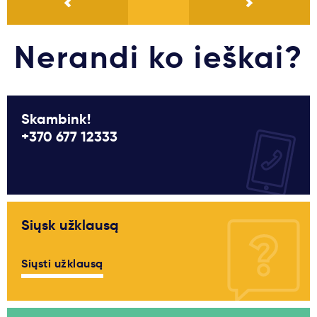
Nerandi ko ieškai?
Skambink!
+370 677 12333
Siųsk užklausą
Siųsti užklausą