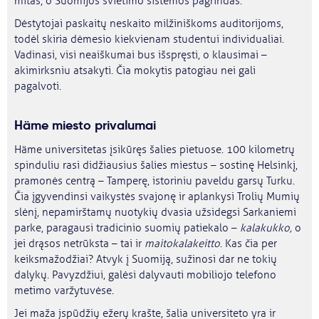
mitas, o Suomijos švietimo sistemos pagrindas.
Dėstytojai paskaitų neskaito milžiniškoms auditorijoms,
todėl skiria dėmesio kiekvienam studentui individualiai.
Vadinasi, visi neaiškumai bus išspręsti, o klausimai –
akimirksniu atsakyti. Čia mokytis patogiau nei gali
pagalvoti.
Häme miesto privalumai
Häme universitetas įsikūręs šalies pietuose. 100 kilometrų
spinduliu rasi didžiausius šalies miestus – sostinę Helsinkį,
pramonės centrą – Tamperę, istoriniu paveldu garsų Turku.
Čia įgyvendinsi vaikystės svajonę ir aplankysi Trolių Mumių
slėnį, nepamirštamų nuotykių dvasia užsidegsi Sarkaniemi
parke, paragausi tradicinio suomių patiekalo –
kalakukko,
o
jei drąsos netrūksta – tai ir
maitokalakeitto
. Kas čia per
keiksmažodžiai? Atvyk į Suomiją, sužinosi dar ne tokių
dalykų. Pavyzdžiui, galėsi dalyvauti mobiliojo telefono
metimo varžytuvėse.
Jei maža įspūdžių ežerų krašte, šalia universiteto yra ir