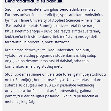
Bendradarbiauja su pasauliu
Suomijos universitetai turi gilias bendradarbiavimo su
Europos universitetais tradicijas, ypač atliekant mokslinius
tyrimus. Häme University of Applied Sciences – ne išimtis.
Pastaraisiais metais Suomijos universitetai tiesė naujus
tiltus švietimo srityje – buvo pasirašyta šimtai susitarimų,
leidžiančių tiek studentams, tiek ir dėstytojams vykdyti
tarptautinius projektus, vykti stažuotis.
Kreipiamas dėmesys į tai, kad universitetuose būtų
vykdomos studijų programos studentams iš kitų šalių.
Anglų kalba dėstomi arba atskiri dalykai, arba taip
komunikuojama visų studijų metu.
Studijuodamas šiame universitete turėsi galimybę studijuoti
ne tik Suomijoje, bet ir kitose šalyse. Universitetas sudarė
sutartis su daugiau nei 100 ES ir pasaulyje veikiančių
universitetų, todėl pasirinkus šį universitetą, galima
pamatyti ir dar daugiau pasaulio – keliauti pusmečiui ar
metams į kitą šalį.