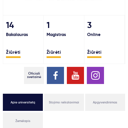
Svarbu
14
1
3
Paslaugos
Bakalauras
Magistras
Online
Kodėl Kastu?
Žiūrėti
Žiūrėti
Žiūrėti
Naujienos
Oficiali
svetainė
Apie universitetą
Stojimo reikalavimai
Apgyvendinimas
Žemėlapis