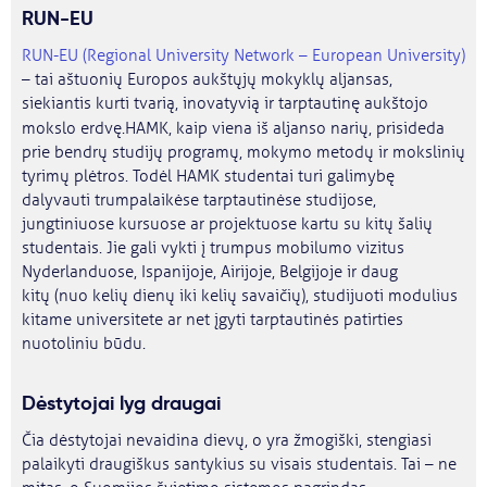
RUN-EU
RUN-EU (Regional University Network – European University)
– tai aštuonių Europos aukštųjų mokyklų aljansas,
siekiantis kurti tvarią, inovatyvią ir tarptautinę aukštojo
mokslo erdvę.
HAMK, kaip viena iš aljanso narių, prisideda
prie bendrų studijų programų, mokymo metodų ir mokslinių
tyrimų plėtros. Todėl HAMK studentai turi galimybę
dalyvauti trumpalaikėse tarptautinėse studijose,
jungtiniuose kursuose ar projektuose kartu su kitų šalių
studentais. Jie gali vykti į trumpus mobilumo vizitus
Nyderlanduose, Ispanijoje, Airijoje, Belgijoje ir daug
kitų (nuo kelių dienų iki kelių savaičių), studijuoti modulius
kitame universitete ar net įgyti tarptautinės patirties
nuotoliniu būdu.
Dėstytojai lyg draugai
Čia dėstytojai nevaidina dievų, o yra žmogiški, stengiasi
palaikyti draugiškus santykius su visais studentais. Tai – ne