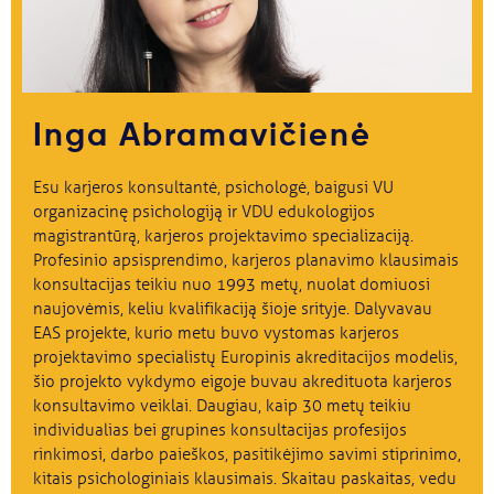
Svarbu
Paslaugos
Inga Abramavičienė
Kodėl Kastu?
Esu karjeros konsultantė, psichologė, baigusi VU
organizacinę psichologiją ir VDU edukologijos
Naujienos
magistrantūrą, karjeros projektavimo specializaciją.
Profesinio apsisprendimo, karjeros planavimo klausimais
konsultacijas teikiu nuo 1993 metų, nuolat domiuosi
naujovėmis, keliu kvalifikaciją šioje srityje. Dalyvavau
EAS projekte, kurio metu buvo vystomas karjeros
projektavimo specialistų Europinis akreditacijos modelis,
šio projekto vykdymo eigoje buvau akredituota karjeros
konsultavimo veiklai. Daugiau, kaip 30 metų teikiu
individualias bei grupines konsultacijas profesijos
rinkimosi, darbo paieškos, pasitikėjimo savimi stiprinimo,
kitais psichologiniais klausimais. Skaitau paskaitas, vedu