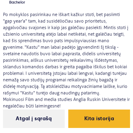
Bachelor
Svarbu
Po mokyklos pasirinkau ne iškart kažkur stoti, bet pasiimti
"gap year'a" tam, kad susidėliočiau savo prioritetus,
Paslaugos
apgalvočiau svajones ir kaip jas galėčiau pasiekti. Mintis stoti į
užsienio universitetą atėjo labai netikėtai, net galėčiau teigti,
kad šis sprendimas buvo pats impulsyviausias mano
Kodėl Kastu?
gyvenime. "Kastu" man labai padėjo įgyvendinti šį tikslą -
svetaine naudotis buvo labai paprasta, didelis universitetų
pasirinkimas, aiškus universitetų reikalavimų išdėstymas,
Naujienos
sklandus komandos darbas ir greita pagalba iškilus bet kokiai
problemai. I universitetą įstojau labai lengvai, kadangi turėjau
nemažą savo studijų programai reikalinga žinių bagažą ir
didelę motyvaciją. Tą atskleidžiau motyvaciniame laiške, kurio
rašymui "Kastu" turėjo daug naudingų patarimų.
Mokinuosi Film and media studies Anglia Ruskin Universitete ir
negalėčiau būti laimingesnė!
Atgal į sąrašą
Kita istorija