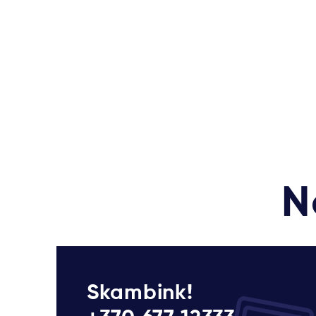
N
Skambink!