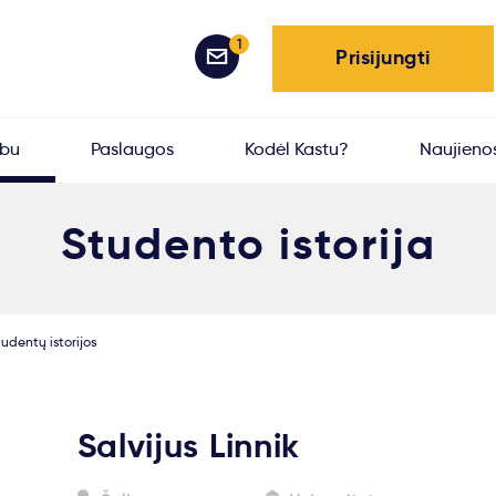
1
Prisijungti
rbu
Paslaugos
Kodėl Kastu?
Naujieno
Studento istorija
udentų istorijos
Salvijus Linnik