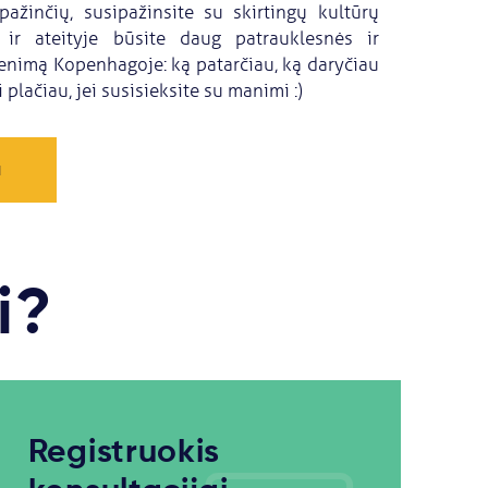
pažinčių, susipažinsite su skirtingų kultūrų
 ir ateityje būsite daug patrauklesnės ir
enimą Kopenhagoje: ką patarčiau, ką daryčiau
plačiau, jei susisieksite su manimi :)
a
i?
Registruokis