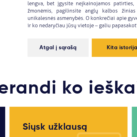
lengva, bet įgysite neįkainojamos patirties, 
žmonėmis, pagilinsite anglų kalbos žinias
unikalesnės asmenybės. O konkrečiai apie gyv
ir ko nedaryčiau jūsų vietoje – galiu papasakoti 
Atgal į sąrašą
Kita istorij
erandi ko ieška
Siųsk užklausą