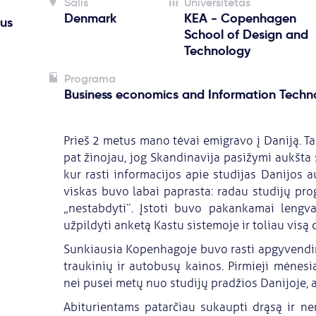
Šalis
Universitetas
Denmark
KEA - Copenhagen
jus
School of Design and
Technology
Programa
Business economics and Information Techn
Prieš 2 metus mano tėvai emigravo į Daniją. Ta
pat žinojau, jog Skandinavija pasižymi aukšta 
kur rasti informacijos apie studijas Danijos 
viskas buvo labai paprasta: radau studijų pro
„nestabdyti“. Įstoti buvo pakankamai lengva
užpildyti anketą Kastu sistemoje ir toliau vis
Sunkiausia Kopenhagoje buvo rasti apgyvendi
traukinių ir autobusų kainos. Pirmieji mėnesi
nei pusei metų nuo studijų pradžios Danijoje, 
Abiturientams patarčiau sukaupti drąsą ir ne