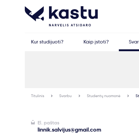
Kur studijuoti?
Kaip įstoti?
Sva
Titulinis
Svarbu
Studentų nuomonė
St
El. paštas
linnik.salvijus@gmail.com