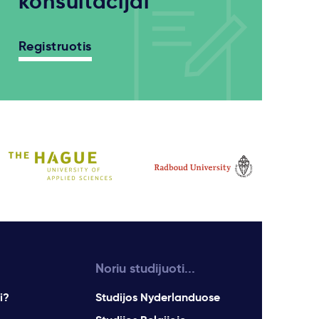
konsultacijai
Registruotis
Noriu studijuoti...
i?
Studijos Nyderlanduose