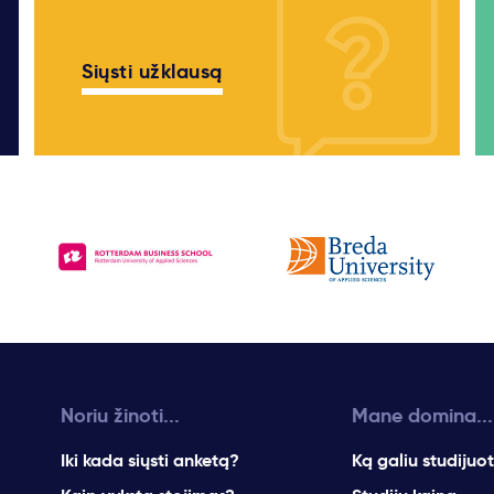
Siųsti užklausą
Noriu žinoti...
Mane domina...
Iki kada siųsti anketą?
Ką galiu studijuot