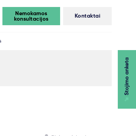
Nemokamos
Kontaktai
konsultacijos
s
Stojimo anketa