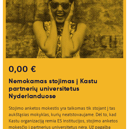
0,00 €
Nemokamas stojimas į Kastu
partnerių universitetus
Nyderlanduose
Stojimo anketos mokestis yra taikomas tik stojant į tas
aukštąsias mokyklas, kurių neatstovaujame. Dėl to, kad
Kastu organizaciją remia ES institucijos, stojimo anketos
mokesčio į partnerius universitetus nėra. Už pagalbą