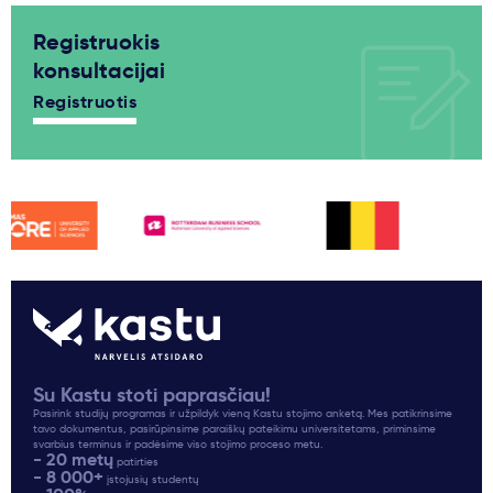
Registruokis
konsultacijai
Registruotis
Su Kastu stoti paprasčiau!
Pasirink studijų programas ir užpildyk vieną Kastu stojimo anketą. Mes patikrinsime
tavo dokumentus, pasirūpinsime paraiškų pateikimu universitetams, priminsime
svarbius terminus ir padėsime viso stojimo proceso metu.
- 20 metų
patirties
- 8 000+
įstojusių studentų