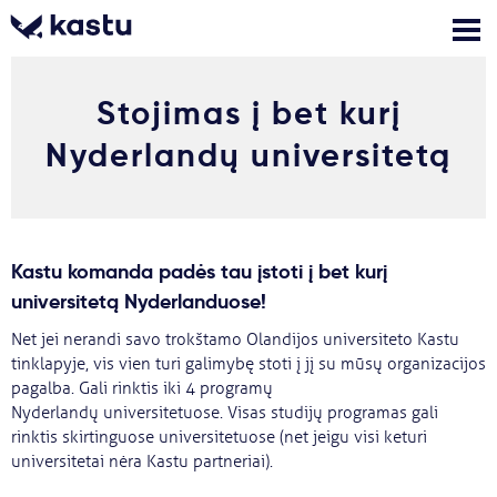
Stojimas į bet kurį
Skambink
Nemokamos
Kontaktai
konsultacijos
Nyderlandų universitetą
Prisijungti
1
Pranešimai
Kastu komanda padės tau įstoti į bet kurį
universitetą Nyderlanduose!
Stojimo anketa
Net jei nerandi savo trokštamo Olandijos universiteto Kastu
tinklapyje, vis vien turi galimybę stoti į jį su mūsų organizacijos
pagalba. Gali rinktis iki 4 programų
Kur studijuoti?
Nyderlandų universitetuose. Visas studijų programas gali
rinktis skirtinguose universitetuose (net jeigu visi keturi
Kaip įstoti?
universitetai nėra Kastu partneriai).