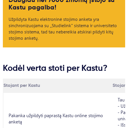
Kastu pagalba!
Užpildyta Kastu elektroninė stojimo anketa yra
sinchronizuojama su „Studielink“ sistema ir universiteto
stojimo sistema, tad tau nebereikia atskirai pildyti kitų
stojimo anketų.
Kodėl verta stoti per Kastu?
Stojant per Kastu
Stojant
Tau r
- Užp
- Pap
Pakanka užpildyti paprastą Kastu online stojimo
unive
anketą
- Išs