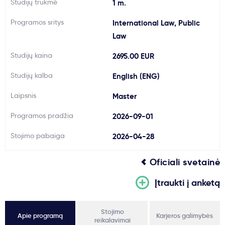
Studijų trukmė
1 m.
Svarbu
Programos sritys
International Law, Public
Law
Paslaugos
Studijų kaina
2695.00 EUR
Kodėl Kastu?
Studijų kalba
English (ENG)
Laipsnis
Master
Naujienos
Programos pradžia
2026-09-01
Stojimo pabaiga
2026-04-28
Oficiali svetainė
Įtraukti į anketą
Stojimo
Apie programą
Karjeros galimybės
reikalavimai