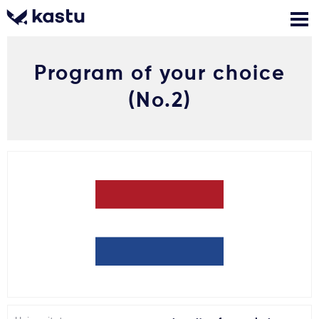
Program of your choice
Skambink
Nemokamos
Kontaktai
konsultacijos
(No.2)
Prisijungti
1
Pranešimai
Stojimo anketa
Kur studijuoti?
Kaip įstoti?