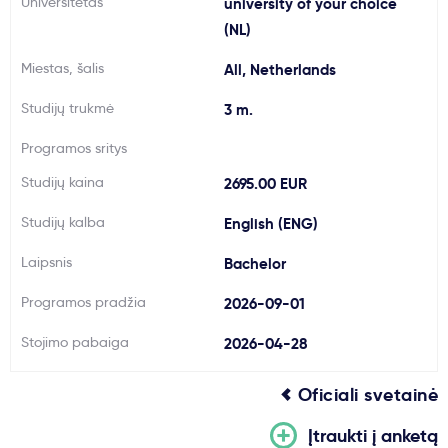
Universitetas
university of your choice
Svarbu
(NL)
Miestas, šalis
All, Netherlands
Paslaugos
Studijų trukmė
3 m.
Kodėl Kastu?
Programos sritys
Studijų kaina
2695.00 EUR
Naujienos
Studijų kalba
English (ENG)
Laipsnis
Bachelor
Programos pradžia
2026-09-01
Stojimo pabaiga
2026-04-28
Oficiali svetainė
Įtraukti į anketą