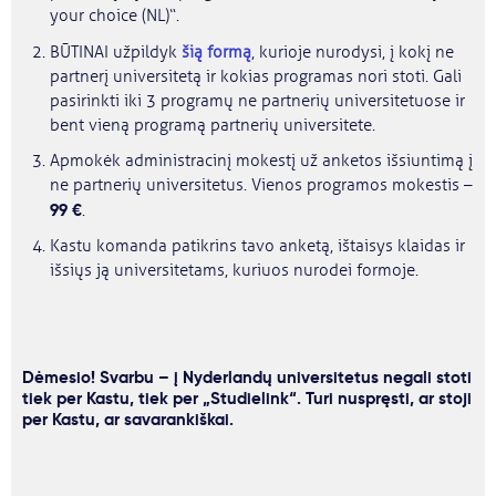
your choice (NL)“.
BŪTINAI užpildyk
šią formą
, kurioje nurodysi, į kokį ne
partnerį universitetą ir kokias programas nori stoti. Gali
pasirinkti iki 3 programų ne partnerių universitetuose ir
bent vieną programą partnerių universitete.
Apmokėk administracinį mokestį už anketos išsiuntimą į
ne partnerių universitetus. Vienos programos mokestis –
99 €
.
Kastu komanda patikrins tavo anketą, ištaisys klaidas ir
išsiųs ją universitetams, kuriuos nurodei formoje.
Dėmesio! Svarbu – į Nyderlandų universitetus negali stoti
tiek per Kastu, tiek per „Studielink“. Turi nuspręsti, ar stoji
per Kastu, ar savarankiškai.