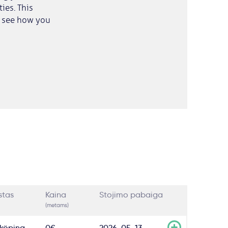
ies. This
o see how you
stas
Kaina
Stojimo pabaiga
(metams)
köping
0€
2026-05-13