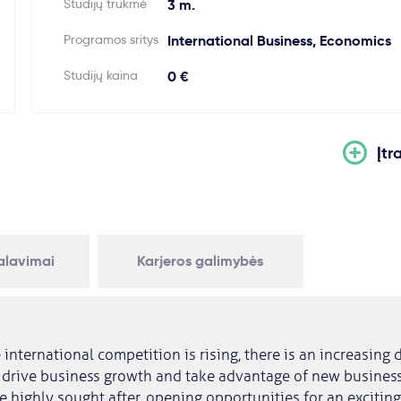
Studijų trukmė
3 m.
Programos sritys
International Business, Economics
Studijų kaina
0 €
Įtr
kalavimai
Karjeros galimybės
 international competition is rising, there is an increasing
 drive business growth and take advantage of new business
be highly sought after, opening opportunities for an excitin