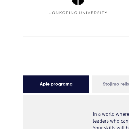
Apie programą
Stojimo rei
In a world where
leaders who can
Your skills will 