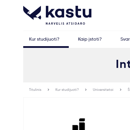
Kur studijuoti?
Kaip įstoti?
Sva
In
Titulinis
Kur studijuoti?
Universitetai
Š