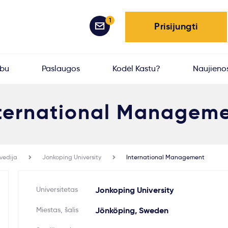
1
Prisijungti
rbu
Paslaugos
Kodėl Kastu?
Naujieno
ternational Managem
vedija
Jonkoping University
International Management
Universitetas
Jonkoping University
Miestas, šalis
Jönköping, Sweden