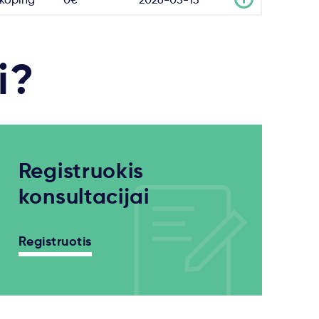
i?
Registruokis
konsultacijai
Registruotis