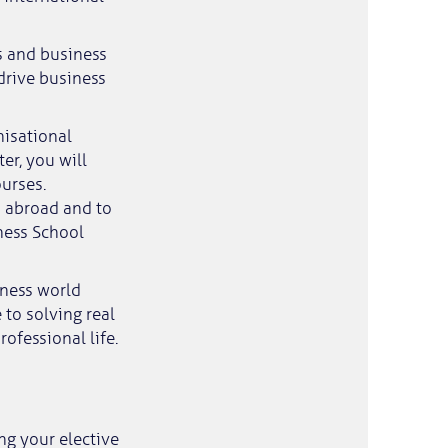
s and business
drive business
isational
er, you will
ourses.
p abroad and to
ness School
iness world
 to solving real
ofessional life.
ng your elective