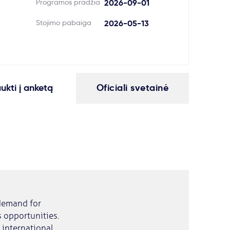
Programos pradžia
2026-09-01
Stojimo pabaiga
2026-05-13
aukti į anketą
Oficiali svetainė
 demand for
 opportunities.
g international