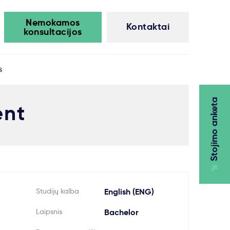
Nemokamos
Kontaktai
konsultacijos
s
Stojimo anketa
ent
Studijų kalba
English (ENG)
Laipsnis
Bachelor