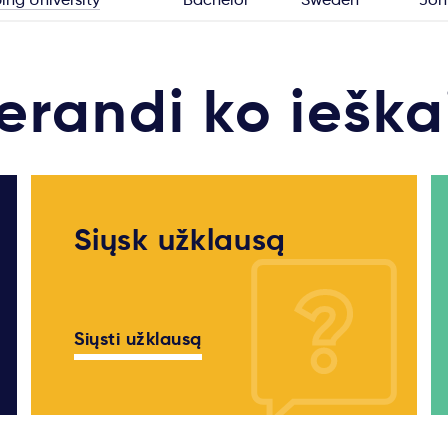
erandi ko ieška
Siųsk užklausą
Siųsti užklausą