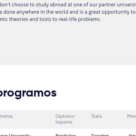
don’t choose to study abroad at one of our partner universit
e done anywhere in the world and is a great opportunity t
ic theories and tools to real-life problems.
 programos
itetas
Diplomo
Šalis
Mie
laipsnis
ing University
Bachelor
Sweden
Jön