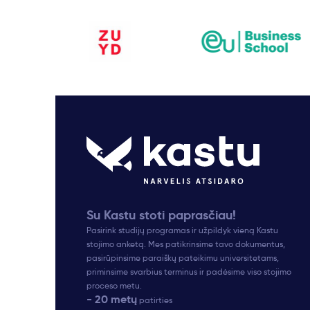
Su Kastu stoti paprasčiau!
Pasirink studijų programas ir užpildyk vieną Kastu
stojimo anketą. Mes patikrinsime tavo dokumentus,
pasirūpinsime paraiškų pateikimu universitetams,
priminsime svarbius terminus ir padėsime viso stojimo
proceso metu.
- 20 metų
patirties