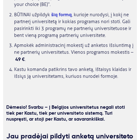
your choice (BE)“.
šią formą
BŪTINAI užpildyk
, kurioje nurodysi, į kokį ne
partnerį universitetą ir kokias programas nori stoti. Gali
pasirinkti iki 3 programų ne partnerių universitetuose ir
bent vieną programą partnerių universitete.
Apmokėk administracinį mokestį už anketos išsiuntimą į
ne partnerių universitetus. Vienos programos mokestis –
49 €
.
Kastu komanda patikrins tavo anketą, ištaisys klaidas ir
išsiųs ją universitetams, kuriuos nurodei formoje.
Dėmesio! Svarbu – į Belgijos universitetus negali stoti
tiek per Kastu, tiek per universiteto sistemą. Turi
nuspręsti, ar stoji per Kastu, ar savarankiškai.
Jau pradėjai pildyti anketą universiteto