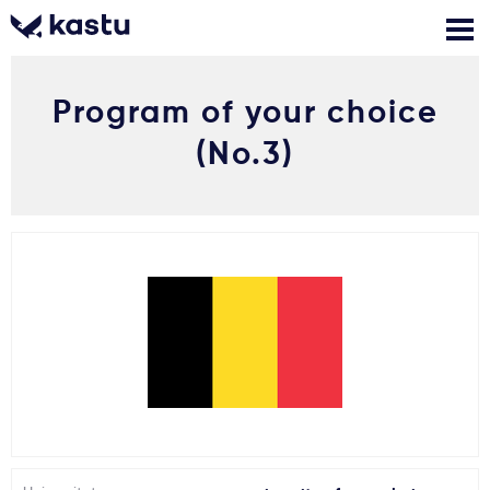
Program of your choice
Skambink
Nemokamos
Kontaktai
konsultacijos
(No.3)
Prisijungti
1
Pranešimai
Stojimo anketa
Kur studijuoti?
Kaip įstoti?