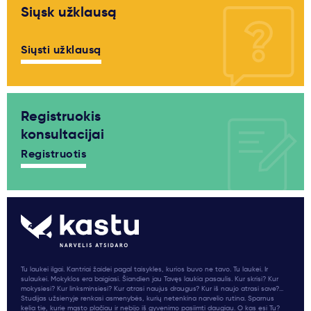
Siųsk užklausą
Siųsti užklausą
Registruokis
konsultacijai
Registruotis
Tu laukei ilgai. Kantriai žaidei pagal taisykles, kurios buvo ne tavo. Tu laukei. Ir
sulaukei. Mokyklos era baigiasi. Šiandien jau Tavęs laukia pasaulis. Kur skrisi? Kur
mokysiesi? Kur linksminsiesi? Kur atrasi naujus draugus? Kur iš naujo atrasi save?...
Studijas užsienyje renkasi asmenybės, kurių netenkina narvelio rutina. Sparnus
kelia tie, kurie mąsto plačiau ir nebijo iš gyvenimo pasiimti daugiau. O kas esi Tu?