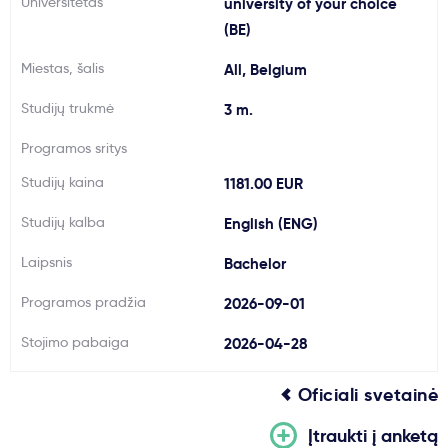
Universitetas
university of your choice
Svarbu
(BE)
Miestas, šalis
All, Belgium
Paslaugos
Studijų trukmė
3 m.
Kodėl Kastu?
Programos sritys
Studijų kaina
1181.00 EUR
Naujienos
Studijų kalba
English (ENG)
Laipsnis
Bachelor
Programos pradžia
2026-09-01
Stojimo pabaiga
2026-04-28
Oficiali svetainė
Įtraukti į anketą