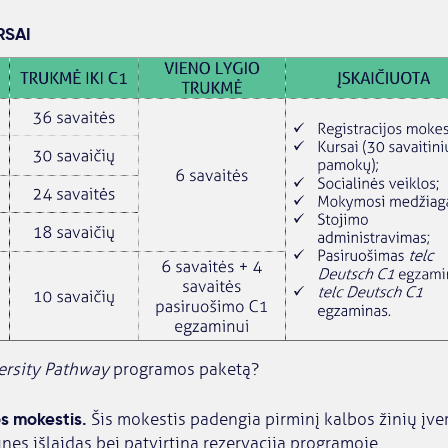
RSAI
ersity Pathway
programos paketą?
os mokestis.
Šis mokestis padengia pirminį kalbos žinių įver
nes išlaidas bei patvirtina rezervaciją programoje.