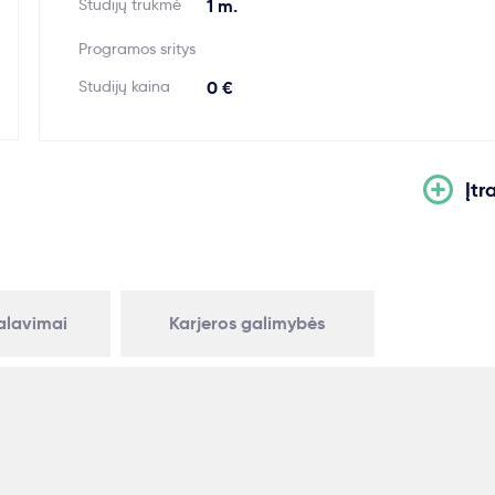
Studijų trukmė
1 m.
Programos sritys
Studijų kaina
0 €
Įtr
kalavimai
Karjeros galimybės