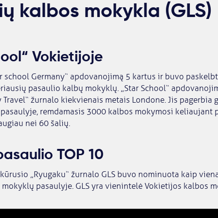
ių kalbos mokykla (GLS)
ool“ Vokietijoje
ar school Germany“ apdovanojimą 5 kartus ir buvo paskelbt
geriausių pasaulio kalbų mokyklų. „Star School“ apdovanoji
 Travel“ žurnalo kiekvienais metais Londone. Jis pagerbia 
pasaulyje, remdamasis 3000 kalbos mokymosi keliaujant 
augiau nei 60 šalių.
 pasaulio TOP 10
sikūrusio „Ryugaku“ žurnalo GLS buvo nominuota kaip viena
 mokyklų pasaulyje. GLS yra vienintelė Vokietijos kalbos 