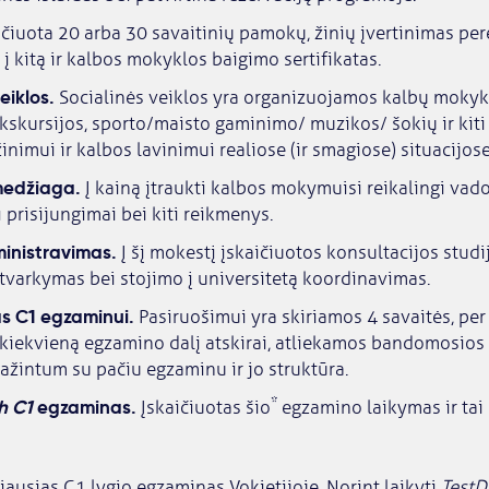
čiuota 20 arba 30 savaitinių pamokų, žinių įvertinimas per
 į kitą ir kalbos mokyklos baigimo sertifikatas.
eiklos.
Socialinės veiklos yra organizuojamos kalbų mokyk
kursijos, sporto/maisto gaminimo/ muzikos/ šokių ir kiti 
inimui ir kalbos lavinimui realiose (ir smagiose) situacijose
medžiaga.
Į kainą įtraukti kalbos mokymuisi reikalingi vado
i prisijungimai bei kiti reikmenys.
inistravimas.
Į šį mokestį įskaičiuotos konsultacijos studi
varkymas bei stojimo į universitetą koordinavimas.
s C1 egzaminui.
Pasiruošimui yra skiriamos 4 savaitės, per
į kiekvieną egzamino dalį atskirai, atliekamos bandomosios
ažintum su pačiu egzaminu ir jo struktūra.
*
h C1
egzaminas.
Įskaičiuotas šio
egzamino laikymas ir tai
riausias C1 lygio egzaminas Vokietijoje. Norint laikyti
TestD