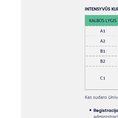
INTENSYVŪS KU
Kas sudaro
Univ
Registracij
administraci