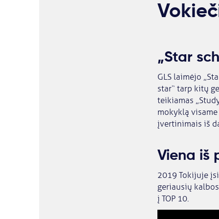
Vokieč
„Star sch
GLS laimėjo „St
star“ tarp kitų 
teikiamas „Study
mokyklą visame 
įvertinimais iš d
Viena iš
2019 Tokijuje į
geriausių kalbos
į TOP 10.