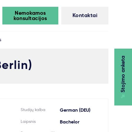
Nemokamos
Kontaktai
konsultacijos
s
Stojimo anketa
erlin)
Studijų kalba
German (DEU)
Laipsnis
Bachelor