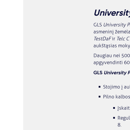
Universi
GLS
University 
asmeninį žemėlap
TestDaF
ir
Telc C
aukštąsias moky
Daugiau nei 5000
apgyvendinti 60
GLS
University
Stojimo į au
Pilno kalbo
Įskai
Regul
8.