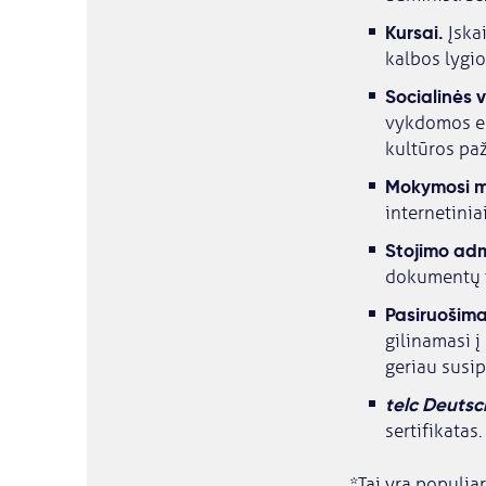
Kursai.
Įskai
kalbos lygio
Socialinės v
vykdomos eks
kultūros paž
Mokymosi 
internetinia
Stojimo adm
dokumentų t
Pasiruošima
gilinamasi 
geriau susip
telc Deutsc
sertifikatas.
*Tai yra populia