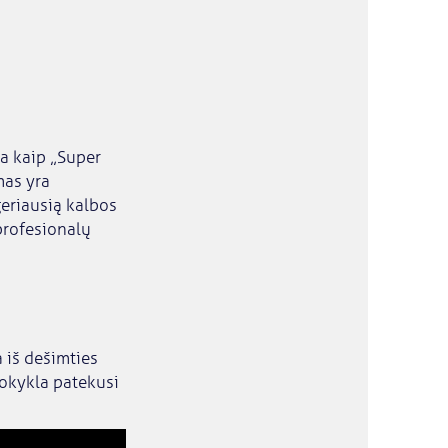
a kaip „Super
mas yra
geriausią kalbos
profesionalų
 iš dešimties
mokykla patekusi