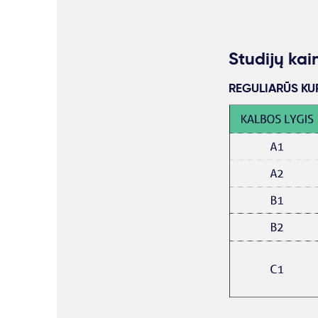
Studijų kai
REGULIARŪS KU