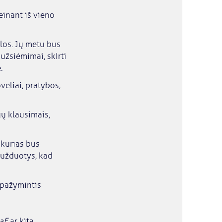
einant iš vieno
los. Jų metu bus
užsiėmimai, skirti
.
vėliai, pratybos,
jų klausimais,
 kurias bus
 užduotys, kad
 pažymintis
aF
ar kitą