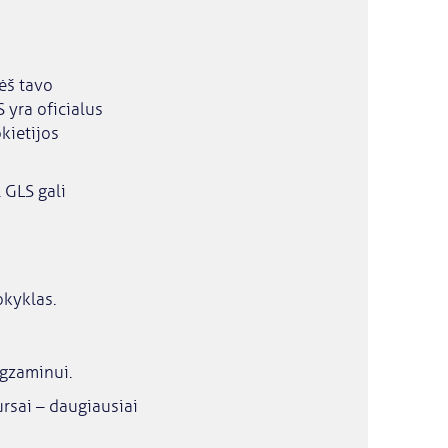
ėš tavo
 yra oficialus
kietijos
 GLS gali
okyklas.
egzaminui.
rsai – daugiausiai