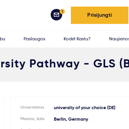
1
Prisijungti
rbu
Paslaugos
Kodėl Kastu?
Naujieno
rsity Pathway - GLS (B
Universitetas
university of your choice (DE)
Miestas, šalis
Berlin, Germany