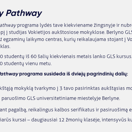
ty Pathway
Pathway
programa lydės tave kiekviename žingsnyje ir nubr
į į studijas Vokietijos aukštosiose mokyklose. Berlyno GLS
1
egzaminų laikymo centras, kurių reikalaujama stojant į Vo
klas.
 studentų iš 60 šalių kiekvienais metais lanko GLS kursus.
0 studentų vienu metu.
 Pathway
programa susideda iš dviejų pagrindinių dalių:
kštąją mokyklą tvarkymo į 3 tavo pasirinktas aukštąsias m
s paruošimo GLS universitetiniame miestelyje Berlyne.
tant pagalbą, reikalingus kalbos serifikatus ir pasiruošimą 
iarūs kursai – daugiausiai 12 žmonių klasėje, intensyvūs ku