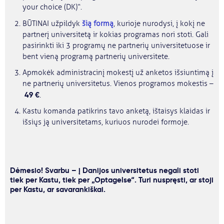
your choice (DK)“.
BŪTINAI užpildyk
šią formą
, kurioje nurodysi, į kokį ne
partnerį universitetą ir kokias programas nori stoti. Gali
pasirinkti iki 3 programų ne partnerių universitetuose ir
bent vieną programą partnerių universitete.
Apmokėk administracinį mokestį už anketos išsiuntimą į
ne partnerių universitetus. Vienos programos mokestis –
49 €
.
Kastu komanda patikrins tavo anketą, ištaisys klaidas ir
išsiųs ją universitetams, kuriuos nurodei formoje.
Dėmesio! Svarbu – į Danijos universitetus negali stoti
tiek per Kastu, tiek per „Optagelse“. Turi nuspręsti, ar stoji
per Kastu, ar savarankiškai.