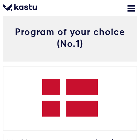
Program of your choice
Skambink
Nemokamos
Kontaktai
konsultacijos
(No.1)
Prisijungti
1
Pranešimai
Stojimo anketa
Kur studijuoti?
Kaip įstoti?