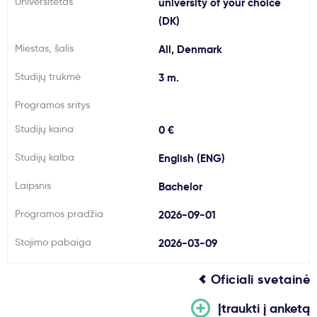
Universitetas
university of your choice
Svarbu
(DK)
Miestas, šalis
All, Denmark
Paslaugos
Studijų trukmė
3 m.
Kodėl Kastu?
Programos sritys
Studijų kaina
0 €
Naujienos
Studijų kalba
English (ENG)
Laipsnis
Bachelor
Programos pradžia
2026-09-01
Stojimo pabaiga
2026-03-09
Oficiali svetainė
Įtraukti į anketą