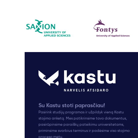
Su Kastu stoti paprasčiau!
Pasirink studijų programas ir užpildyk vieną Kastu
stojimo anketą. Mes patikrinsime tavo dokumentus,
pasirūpinsime paraiškų pateikimu universitetams,
priminsime svarbius terminus ir padėsime viso stojimo
proceso metu.