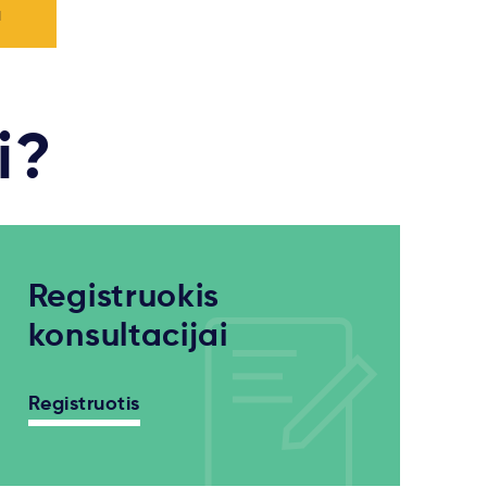
a
i?
Registruokis
konsultacijai
Registruotis