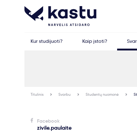
Kur studijuoti?
Kaip įstoti?
Sva
Titulinis
Svarbu
Studentų nuomonė
St
Facebook
zivile.paulaite