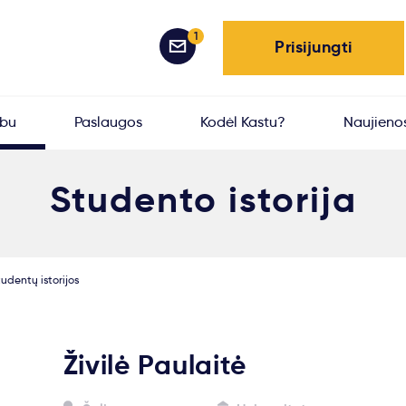
1
Prisijungti
rbu
Paslaugos
Kodėl Kastu?
Naujieno
Studento istorija
udentų istorijos
Živilė Paulaitė