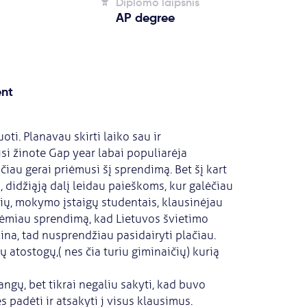
Diplomo laipsnis
AP degree
ent
i. Planavau skirti laiko sau ir
isi žinote Gap year labai populiarėja
učiau gerai priėmusi šį sprendimą. Bet šį kart
, didžiąją dalį leidau paieškoms, kur galėčiau
ių, mokymo įstaigų studentais, klausinėjau
iėmiau sprendimą, kad Lietuvos švietimo
na, tad nusprendžiau pasidairyti plačiau.
 atostogų,( nes čia turiu giminaičių) kurią
ngų, bet tikrai negaliu sakyti, kad buvo
padėti ir atsakyti į visus klausimus.