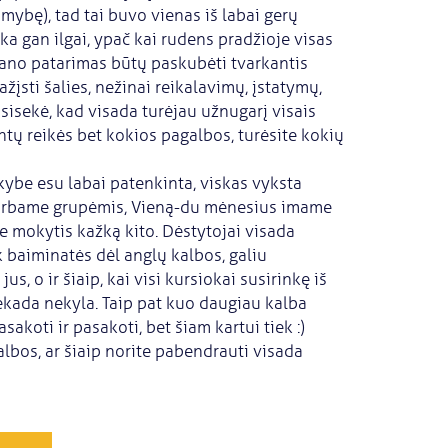
imybę), tad tai buvo vienas iš labai gerų
 gan ilgai, ypač kai rudens pradžioje visas
mano patarimas būtų paskubėti tvarkantis
įsti šalies, nežinai reikalavimų, įstatymų,
sisekė, kad visada turėjau užnugarį visais
ntų reikės bet kokios pagalbos, turėsite kokių
kybe esu labai patenkinta, viskas vyksta
a dirbame grupėmis, Vieną-du mėnesius imame
e mokytis kažką kito. Dėstytojai visada
 baiminatės dėl anglų kalbos, galiu
s, o ir šiaip, kai visi kursiokai susirinkę iš
iekada nekyla. Taip pat kuo daugiau kalba
koti ir pasakoti, bet šiam kartui tiek :)
galbos, ar šiaip norite pabendrauti visada