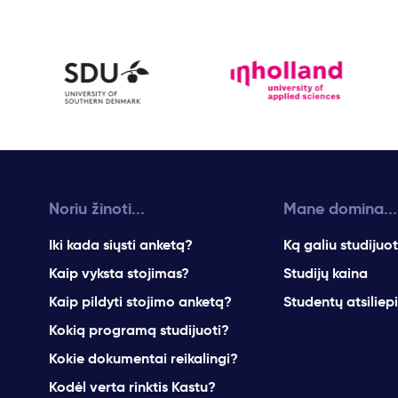
Noriu žinoti...
Mane domina...
Iki kada siųsti anketą?
Ką galiu studijuot
Kaip vyksta stojimas?
Studijų kaina
Kaip pildyti stojimo anketą?
Studentų atsiliep
Kokią programą studijuoti?
Kokie dokumentai reikalingi?
Kodėl verta rinktis Kastu?