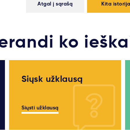
Atgal į sąrašą
Kita istorij
erandi ko ieška
Siųsk užklausą
Siųsti užklausą