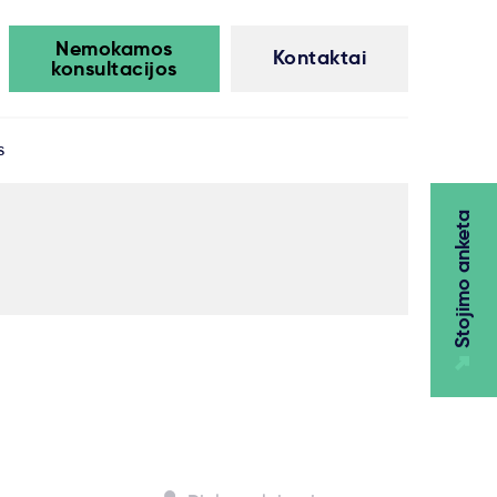
Nemokamos
Kontaktai
konsultacijos
s
Stojimo anketa