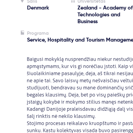
Šalis
Universitetas
Denmark
Zealand - Academy of
Technologies and
Business
Programa
Service, Hospitality and Tourism Managem
Baigusi mokyklą nusprendžiau niekur nestudijuot
apmąstymams, kur vis gi norėčiau įstoti. Kaip v
šiuolaikiniame pasaulyje, deja, aš tikrai nesija
ne apie tai. Savo laisvų metų nešvaisčiau veltui
studijuoti, bendravau su mane dominančių srič
begales klausimų. Deja, bet po visų paieškų pr
įstaigų kokybė ir mokymo stilius manęs netenki
Kadangi Danijoje praleisdavau didžiąją dalį visų
šalį rinktis nė nekilo klausimų.
Stojimo procesas reikalavo kruopštumo ir pasta
sunku. Kastu kolektyvas visada buvo pasirengęs 