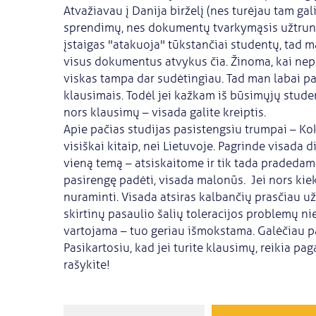
Atvažiavau į Danija birželį (nes turėjau tam gal
sprendimų, nes dokumentų tvarkymąsis užtrunka
įstaigas "atakuoja" tūkstančiai studentų, tad 
visus dokumentus atvykus čia. Žinoma, kai nepaž
viskas tampa dar sudėtingiau. Tad man labai pa
klausimais. Todėl jei kažkam iš būsimųjų stude
nors klausimų – visada galite kreiptis.
Apie pačias studijas pasistengsiu trumpai – Ko
visiškai kitaip, nei Lietuvoje. Pagrinde visad
vieną temą – atsiskaitome ir tik tada pradedam
pasirengę padėti, visada malonūs. Jei nors kiek
nuraminti. Visada atsiras kalbančių prasčiau už ju
skirtinų pasaulio šalių toleracijos problemų n
vartojama – tuo geriau išmokstama. Galėčiau pasa
Pasikartosiu, kad jei turite klausimų, reikia pa
rašykite!