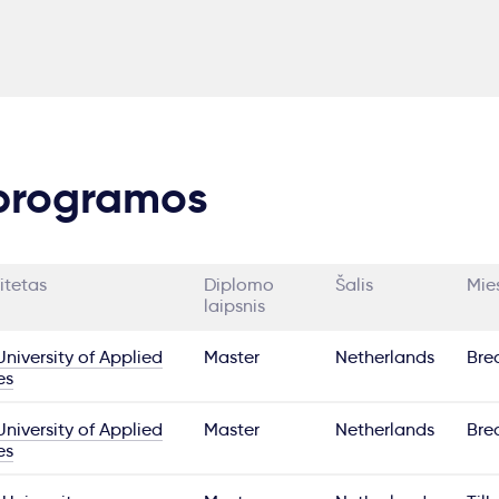
 programos
itetas
Diplomo
Šalis
Mie
laipsnis
niversity of Applied
Master
Netherlands
Bre
es
niversity of Applied
Master
Netherlands
Bre
es