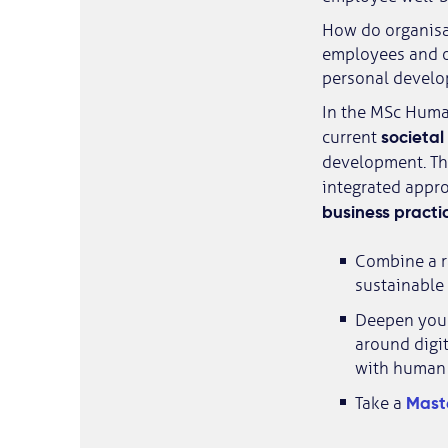
How do organisat
employees and or
personal develo
In the MSc Huma
societa
current
development. Th
integrated appr
business practi
Combine a ra
sustainable 
Deepen your
around digit
with human 
Maste
Take a