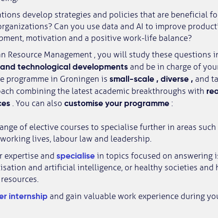
ions develop strategies and policies that are beneficial fo
ganizations? Can you use data and AI to improve productivi
pment, motivation and a positive work-life balance?
n Resource Management , you will study these questions in
l and technological developments
and be in charge of you
small-scale
,
diverse
,
e programme in Groningen is
and ta
re
oach combining the latest academic breakthroughs with
ces
customise your programme
. You can also
:
nge of elective courses to specialise further in areas such 
working lives, labour law and leadership.
specialise
 expertise and
in topics focused on answering 
isation and artificial intelligence, or healthy societies and
resources.
r internship
and gain valuable work experience during you