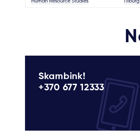
Human Resource Studies
Tilburg
N
Skambink!
+370 677 12333