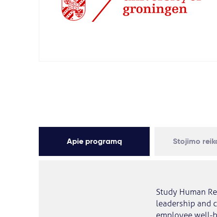
Apie programą
Stojimo rei
Study Human Res
leadership and 
employee well-b