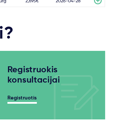
burg
2,695€
2026-04-28
i?
Registruokis
konsultacijai
Registruotis