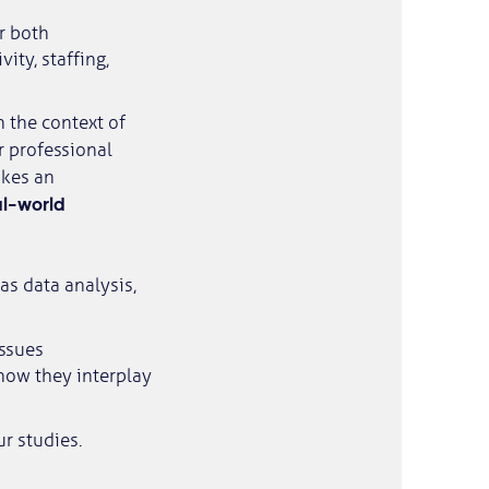
r both
ty, staffing,
 the context of
r professional
kes an
al-world
as data analysis,
issues
 how they interplay
r studies.