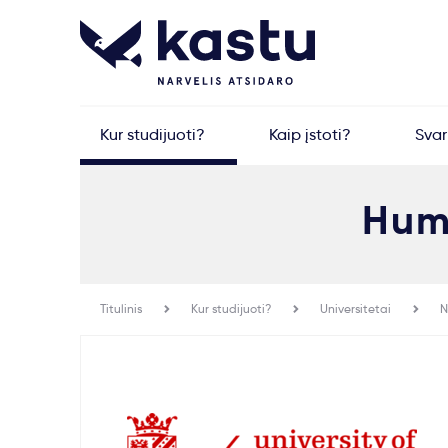
Kur studijuoti?
Kaip įstoti?
Sva
Hum
Titulinis
Kur studijuoti?
Universitetai
N