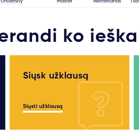
 University
Master
Netherlands
Til
erandi ko ieška
Siųsk užklausą
Siųsti užklausą