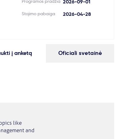
Programos pradžia
2026-09-01
Stojimo pabaiga
2026-04-28
aukti į anketą
Oficiali svetainė
pics like
management and