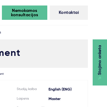
Nemokamos
Kontaktai
konsultacijos
s
Stojimo anketa
ment
ent
Studijų kalba
English (ENG)
Laipsnis
Master