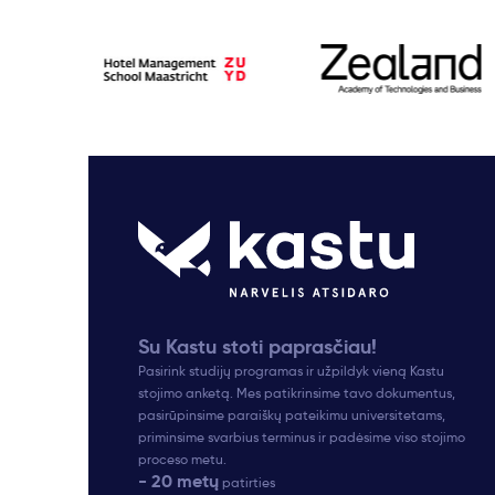
Su Kastu stoti paprasčiau!
Pasirink studijų programas ir užpildyk vieną Kastu
stojimo anketą. Mes patikrinsime tavo dokumentus,
pasirūpinsime paraiškų pateikimu universitetams,
priminsime svarbius terminus ir padėsime viso stojimo
proceso metu.
- 20 metų
patirties