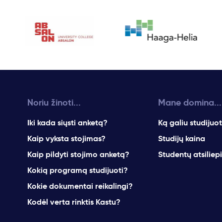
Noriu žinoti...
Mane domina...
Iki kada siųsti anketą?
Ką galiu studijuot
Kaip vyksta stojimas?
Studijų kaina
Kaip pildyti stojimo anketą?
Studentų atsiliep
Kokią programą studijuoti?
Kokie dokumentai reikalingi?
Kodėl verta rinktis Kastu?