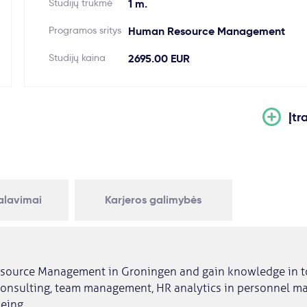
Studijų trukmė
1 m.
Programos sritys
Human Resource Management
Studijų kaina
2695.00 EUR
Įtr
kalavimai
Karjeros galimybės
ource Management in Groningen and gain knowledge in to
consulting, team management, HR analytics in personnel 
eing.