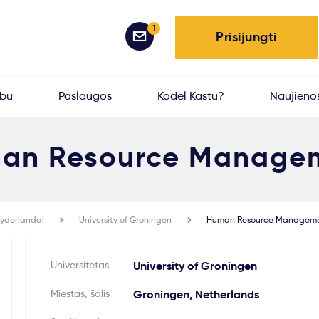
1
Prisijungti
rbu
Paslaugos
Kodėl Kastu?
Naujieno
an Resource Manage
yderlandai
University of Groningen
Human Resource Managem
Universitetas
University of Groningen
Miestas, šalis
Groningen, Netherlands