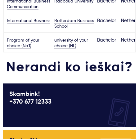
International Business
Radboud University
Bachelor
Netherl
Communication
International Business
Rotterdam Business
Bachelor
Netherl
School
Program of your
university of your
Bachelor
Netherl
choice (No.1)
choice (NL)
Nerandi ko ieškai?
Skambink!
+370 677 12333