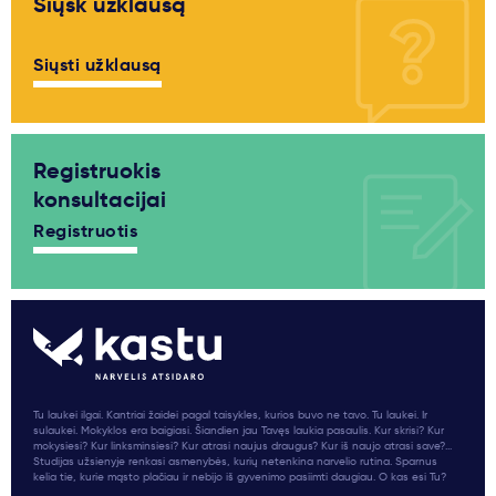
Siųsk užklausą
Siųsti užklausą
Registruokis
konsultacijai
Registruotis
Tu laukei ilgai. Kantriai žaidei pagal taisykles, kurios buvo ne tavo. Tu laukei. Ir
sulaukei. Mokyklos era baigiasi. Šiandien jau Tavęs laukia pasaulis. Kur skrisi? Kur
mokysiesi? Kur linksminsiesi? Kur atrasi naujus draugus? Kur iš naujo atrasi save?...
Studijas užsienyje renkasi asmenybės, kurių netenkina narvelio rutina. Sparnus
kelia tie, kurie mąsto plačiau ir nebijo iš gyvenimo pasiimti daugiau. O kas esi Tu?