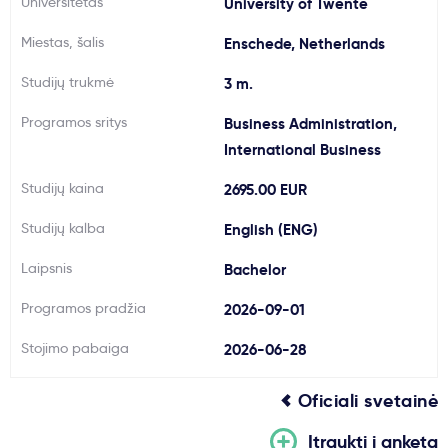
Universitetas
University of Twente
Svarbu
Miestas, šalis
Enschede, Netherlands
Studijų trukmė
3 m.
Paslaugos
Programos sritys
Business Administration,
Kodėl Kastu?
International Business
Studijų kaina
2695.00 EUR
Naujienos
Studijų kalba
English (ENG)
Laipsnis
Bachelor
Programos pradžia
2026-09-01
Stojimo pabaiga
2026-06-28
Oficiali svetainė
Įtraukti į anketą