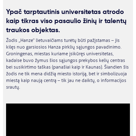
Ypač tarptautinis universitetas atrodo
kaip tikras viso pasaulio žinių ir talentų
traukos objektas.
Žodis „Hanze“ lietuvaičiams turėtų būti pažįstamas – jis
kilęs nuo garsiosios Hanza pirklių sąjungos pavadinimo.
Groningenas, miestas kuriame įsikūręs universitetas,
kadaise buvo žymus šios sąjungos prekybos kelių centras
bei susikirtimo taškas (panašiai kaip ir Kaunas). Šiandien šis
žodis ne tik mena didžią miesto istoriją, bet ir simbolizuoja
miestą kaip naują centrą – tik jau ne daiktų, o informacijos
srautų.