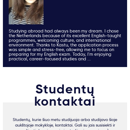
Studying abroad had always been my dream. I chose
the Netherlands because of its excellent English-taught
programmes, welcoming culture, and international
environment. Thanks to Kastu, the application process
was simple and stress-free, allowing me to focus on
preparing for my English exam. Today, I'm enjoying
practical, career-focused studies and ...
Studentų
kontaktai
Studentų, kurie šiuo metu studijuoja arba studijavo šioje
aukštojoje mokykloje, kontaktai. Gali su jais susisiekti ir