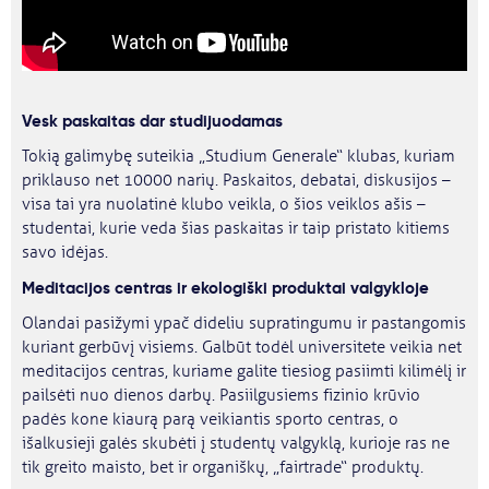
Vesk paskaitas dar studijuodamas
Tokią galimybę suteikia „Studium Generale“ klubas, kuriam
priklauso net 10000 narių. Paskaitos, debatai, diskusijos –
visa tai yra nuolatinė klubo veikla, o šios veiklos ašis –
studentai, kurie veda šias paskaitas ir taip pristato kitiems
savo idėjas.
Meditacijos centras ir ekologiški produktai valgykloje
Olandai pasižymi ypač dideliu supratingumu ir pastangomis
kuriant gerbūvį visiems. Galbūt todėl universitete veikia net
meditacijos centras, kuriame galite tiesiog pasiimti kilimėlį ir
pailsėti nuo dienos darbų. Pasiilgusiems fizinio krūvio
padės kone kiaurą parą veikiantis sporto centras, o
išalkusieji galės skubėti į studentų valgyklą, kurioje ras ne
tik greito maisto, bet ir organiškų, „fairtrade“ produktų.