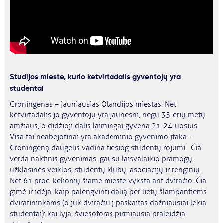
Studijos mieste, kurio ketvirtadalis gyventojų yra
studentai
Groningenas – jauniausias Olandijos miestas. Net
ketvirtadalis jo gyventojų yra jaunesni, negu 35-erių metų
amžiaus, o didžioji dalis laimingai gyvena 21-24-uosius.
Visa tai neabejotinai yra akademinio gyvenimo įtaka –
Groningeną daugelis vadina tiesiog studentų rojumi. Čia
verda naktinis gyvenimas, gausu laisvalaikio pramogų,
užklasinės veiklos, studentų klubų, asociacijų ir renginių.
Net 61 proc. kelionių šiame mieste vyksta ant dviračio. Čia
gimė ir idėja, kaip palengvinti dalią per lietų šlampantiems
dviratininkams (o juk dviračiu į paskaitas dažniausiai lekia
studentai): kai lyja, šviesoforas pirmiausia praleidžia