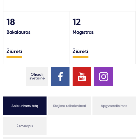
Svarbu
18
12
Paslaugos
Bakalauras
Magistras
Kodėl Kastu?
Žiūrėti
Žiūrėti
Naujienos
Oficiali
svetainė
Apie universitetą
Stojimo reikalavimai
Apgyvendinimas
Žemėlapis