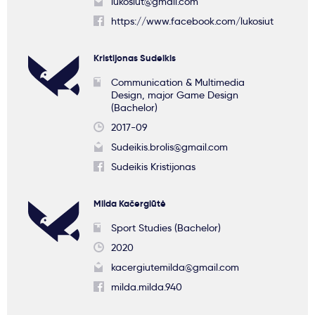
lukosiut@gmail.com
https://www.facebook.com/lukosiut
Kristijonas Sudeikis
Communication & Multimedia
Design, major Game Design
(Bachelor)
2017-09
Sudeikis.brolis@gmail.com
Sudeikis Kristijonas
Milda Kačergiūtė
Sport Studies (Bachelor)
2020
kacergiutemilda@gmail.com
milda.milda.940