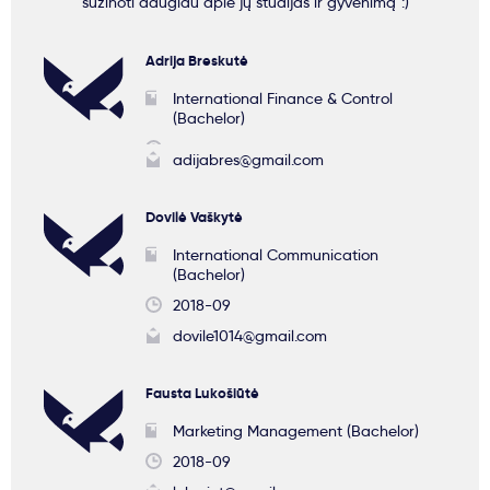
sužinoti daugiau apie jų studijas ir gyvenimą :)
Adrija Breskutė
International Finance & Control
(Bachelor)
adijabres@gmail.com
Dovilė Vaškytė
International Communication
(Bachelor)
2018-09
dovile1014@gmail.com
Fausta Lukošiūtė
Marketing Management (Bachelor)
2018-09