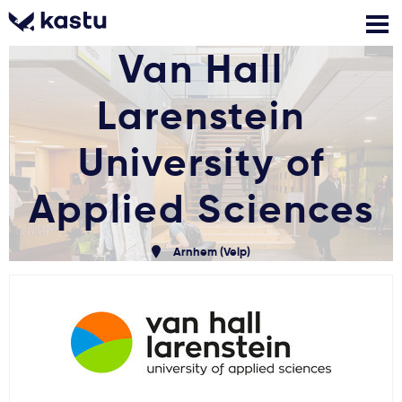
Van Hall
Larenstein
Skambink
Nemokamos
Kontaktai
konsultacijos
Prisijungti
University of
Applied Sciences
1
Pranešimai
Arnhem (Velp)
Stojimo anketa
Kur studijuoti?
Kaip įstoti?