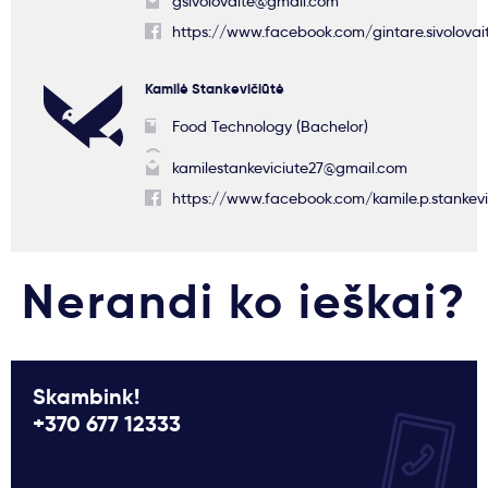
gsivolovaite@gmail.com
https://www.facebook.com/gintare.sivolovai
Kamilė Stankevičiūtė
Food Technology (Bachelor)
kamilestankeviciute27@gmail.com
https://www.facebook.com/kamile.p.stankevi
Nerandi ko ieškai?
Skambink!
+370 677 12333