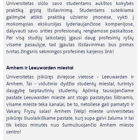
Universitetas siūlo savo studentams aukštos kokybės
praktiką grįstą išsilavinimą. Studentams suteikiama
galimybė atlikti praktiką užsienio įmonėse, vykti į
mokomąsias ekskursijas lyderiaujančiose kompanijose,
dalyvauti savo srities profesionalų rengiamose paskaitose.
Per visą studijų laikotarpį įgausi daug profesinių ryšių
visame pasaulyje, tad įgautas išsilavinimas bus pirmas
tvirtas žingsnis sėkmingos profesinės karjeros link!
Arnhem ir Leeuwarden miestai
Universitetas įsikūręs dviejose vietose - Leeuwarden ir
Arnhem. Tai - vidutinio dydžio studentų miestai, turintys
daugybę tarptautinių studentų. Aplinką tausojančiame
pastate Leeuwarden mieste ant stogo pastatytas šiltnamis,
visame mieste teka kanalai, be to, netoliese gali pamatyti ir
Vakarų Fryzų salas! Arnhem (Velp) mieste universitetas
įsikūręs šiuolaikiškame pastate, kurį supa gaivi žaluma ir tai
tik kelios minutės nuo šurmuliuojančio Arnhem miesto
centro!