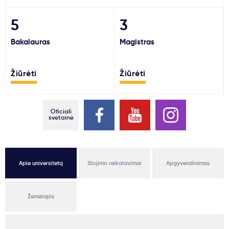
Svarbu
5
3
Bakalauras
Magistras
Paslaugos
Žiūrėti
Žiūrėti
Kodėl Kastu?
Naujienos
Oficiali
svetainė
Apie universitetą
Stojimo reikalavimai
Apgyvendinimas
Žemėlapis