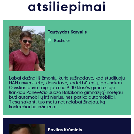
atsiliepimai
Tautvydas Karvelis
Bachelor
Labai dažnai iš žmonių, kurie sužinodavo, kad studijuoju
HAN universitete, klausdavo, kodėl būtent jį pasirinkau.
O viskas buvo taip: jau nuo 9-10 klasės gimnazijoje
(lankiau Panevėžio Juozo Balčikonio gimnaziją) norėjau
būti automobilių inžinierius, nes patiko automobiliai.
Tiesą sakant, tuo metu net nelabai žinojau, ką
konkrečiai tie inžinieriai ...
Povilas Krūminis