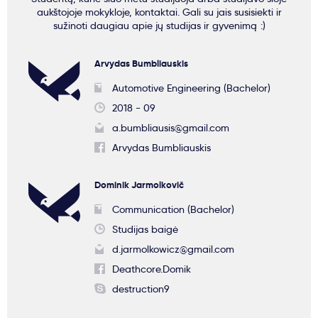
aukštojoje mokykloje, kontaktai. Gali su jais susisiekti ir
sužinoti daugiau apie jų studijas ir gyvenimą :)
Arvydas Bumbliauskis
Automotive Engineering (Bachelor)
2018 - 09
a.bumbliausis@gmail.com
Arvydas Bumbliauskis
Dominik Jarmolkovič
Communication (Bachelor)
Studijas baigė
d.jarmolkowicz@gmail.com
Deathcore.Domik
destruction9