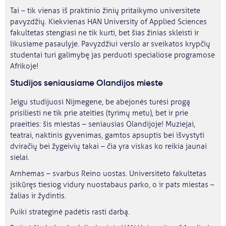
Tai – tik vienas iš praktinio žinių pritaikymo universitete
pavyzdžių. Kiekvienas HAN University of Applied Sciences
fakultetas stengiasi ne tik kurti, bet šias žinias skleisti ir
likusiame pasaulyje. Pavyzdžiui verslo ar sveikatos krypčių
studentai turi galimybę jas perduoti specialiose programose
Afrikoje!
Studijos seniausiame Olandijos mieste
Jeigu studijuosi Nijmegene, be abejonės turėsi progą
prisiliesti ne tik prie ateities (tyrimų metu), bet ir prie
praeities: šis miestas – seniausias Olandijoje! Muziejai,
teatrai, naktinis gyvenimas, gamtos apsuptis bei išvystyti
dviračių bei žygeivių takai – čia yra viskas ko reikia jaunai
sielai.
Arnhemas – svarbus Reino uostas. Universiteto fakultetas
įsikūręs tiesiog vidury nuostabaus parko, o ir pats miestas –
žalias ir žydintis.
Puiki strateginė padėtis rasti darbą.