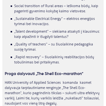
Social transition of Rural areas – ieškoma būdų, kaip
pagerinti gyvenimo kokybę kaimo vietovėse.
„Sustainable Electrical Energy“ – elektros energijos
tyrimai bei inovacijos.
„Talent development“ – siekiama atsakyti į klausimus:
kaip atpažinti ir išugdyti talentus?
„Quality of teachers“ – su šiuolaikine pedagogika
susiję tyrimai.
„Rapid recovery“ – šiuolaikinių reabilitacijos būdų
tobulinimas bei pritaikymas.
Proga dalyvauti „The Shell Eco-marathon“
HAN University of Applied Sciences komanda kasmet
dalyvauja tarptautiniame renginyje „The Shell Eco-
marathon“, kurio pagrindinis tikslas – sukurti ultra efektyvų
variklį. Laimi tie, kurių variklis leidžia „nukeliauti“ toliausiai,
naudojant vos vieną litrą degalų.