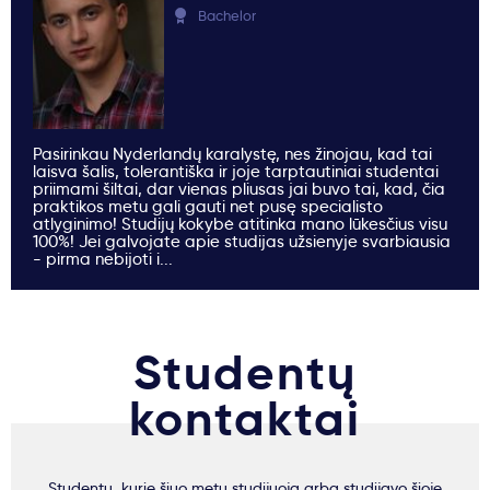
Bachelor
Pasirinkau Nyderlandų karalystę, nes žinojau, kad tai
laisva šalis, tolerantiška ir joje tarptautiniai studentai
priimami šiltai, dar vienas pliusas jai buvo tai, kad, čia
praktikos metu gali gauti net pusę specialisto
atlyginimo! Studijų kokybė atitinka mano lūkesčius visu
100%! Jei galvojate apie studijas užsienyje svarbiausia
- pirma nebijoti i...
Studentų
kontaktai
Studentų, kurie šiuo metu studijuoja arba studijavo šioje