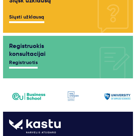
Siųsk užklausą
Siųsti užklausą
Registruokis
konsultacijai
Registruotis