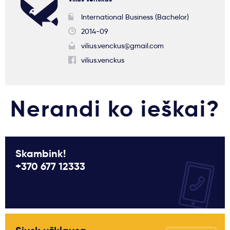
International Business (Bachelor)
2014-09
vilius.venckus@gmail.com
vilius.venckus
Nerandi ko ieškai?
Skambink!
+370 677 12333