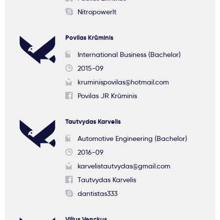
Nitropowerlt
Povilas Krūminis
International Business (Bachelor)
2015-09
kruminispovilas@hotmail.com
Povilas JR Krūminis
Tautvydas Karvelis
Automotive Engineering (Bachelor)
2016-09
karvelistautvydas@gmail.com
Tautvydas Karvelis
dantistas333
Vilius Venckus