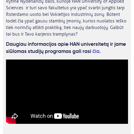
Rytinė Nyderlandų dalis, kurioje HAN University of Applied
Sciences ir turi savo fakultetus yra ypač svarbi jungtis tarp
Roterdamo uosto bei Vokietijos industrinių zonų. Būtent
todėl čia ypač gausu stambių įmonių, kurios nuolatos ieško
tiek norinčių atlikti praktiką, tiek naujų darbuotojų. Galbūt
tai bus ir Tavo karjeros tramplynas?
Daugiau informacijos apie HAN universitetą ir jame
siūlomas studijų programas gali rasi
čia
.