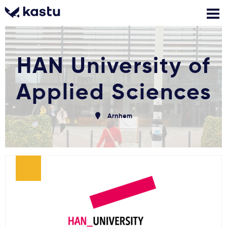
HAN University of
Skambink
Nemokamos
Kontaktai
konsultacijos
Prisijungti
Applied Sciences
1
Pranešimai
Arnhem
Stojimo anketa
Kur studijuoti?
Kaip įstoti?