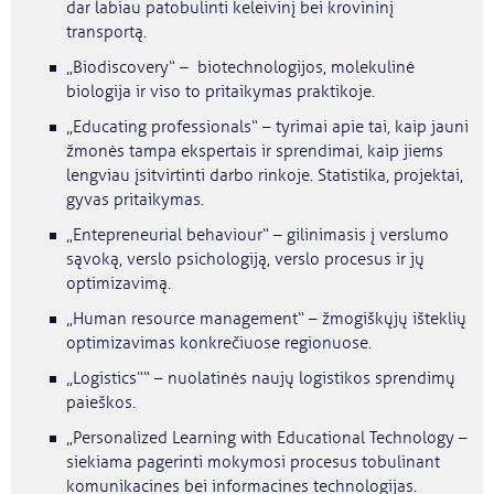
dar labiau patobulinti keleivinį bei krovininį
transportą.
„Biodiscovery“ – biotechnologijos, molekulinė
biologija ir viso to pritaikymas praktikoje.
„Educating professionals“ – tyrimai apie tai, kaip jauni
žmonės tampa ekspertais ir sprendimai, kaip jiems
lengviau įsitvirtinti darbo rinkoje. Statistika, projektai,
gyvas pritaikymas.
„Entepreneurial behaviour“ – gilinimasis į verslumo
sąvoką, verslo psichologiją, verslo procesus ir jų
optimizavimą.
„Human resource management“ – žmogiškųjų išteklių
optimizavimas konkrečiuose regionuose.
„Logistics““ – nuolatinės naujų logistikos sprendimų
paieškos.
„Personalized Learning with Educational Technology –
siekiama pagerinti mokymosi procesus tobulinant
komunikacines bei informacines technologijas.