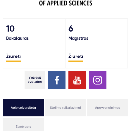
Svarbu
Paslaugos
10
6
Bakalauras
Magistras
Kodėl Kastu?
Žiūrėti
Žiūrėti
Naujienos
Oficiali
svetainė
Apie universitetą
Stojimo reikalavimai
Apgyvendinimas
Žemėlapis