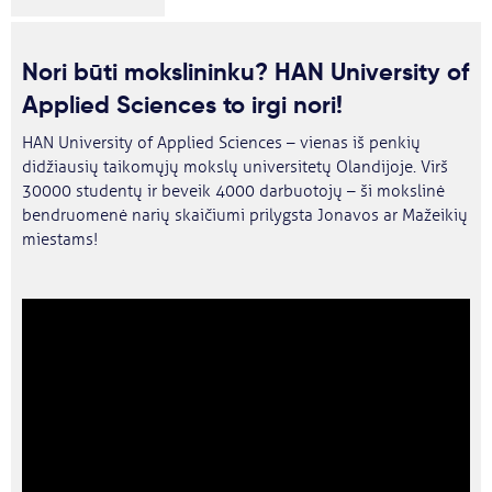
Nori būti mokslininku? HAN University of
Applied Sciences to irgi nori!
HAN University of Applied Sciences – vienas iš penkių
didžiausių taikomųjų mokslų universitetų Olandijoje. Virš
30000 studentų ir beveik 4000 darbuotojų – ši mokslinė
bendruomenė narių skaičiumi prilygsta Jonavos ar Mažeikių
miestams!